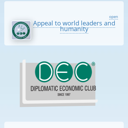
open
Appeal to world leaders and
humanity