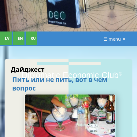
LV
EN
RU
☰ menu ✕
Дайджест
Diplomatic Economic Club
®
Пить или не пить, вот в чем
вопрос