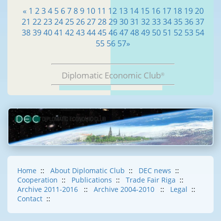
«
1
2
3
4
5
6
7
8
9
10
11
12
13
14
15
16
17
18
19
20
21
22
23
24
25
26
27
28
29
30
31
32
33
34
35
36
37
38
39
40
41
42
43
44
45
46
47
48
49
50
51
52
53
54
55
56
57
»
Diplomatic Economic Club
®
Home
::
About Diplomatic Club
::
DEC news
::
Cooperation
::
Publications
::
Trade Fair Riga
::
Archive 2011-2016
::
Archive 2004-2010
::
Legal
::
Contact
::