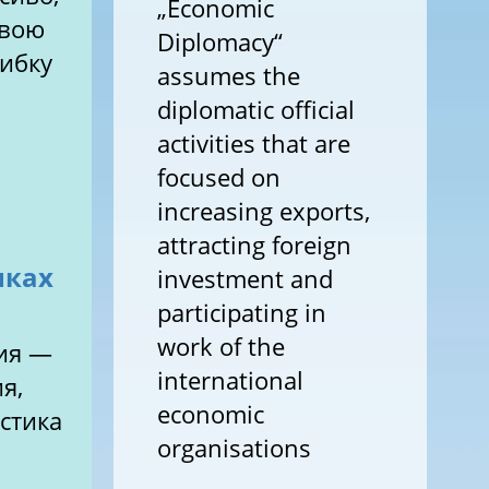
„Economic
свою
Diplomacy“
шибку
assumes the
diplomatic official
activities that are
focused on
increasing exports,
attracting foreign
нках
investment and
participating in
work of the
ия —
international
я,
economic
истика
organisations