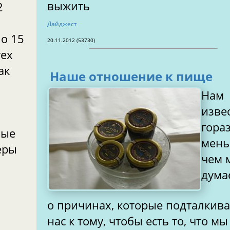
выжить
2
Дайджест
о 15
20.11.2012 (53730)
тех
ак
Наше отношение к пище
Нам
изве
гора
вые
мень
еры
чем 
дума
о причинах, которые подталкив
нас к тому, чтобы есть то, что м