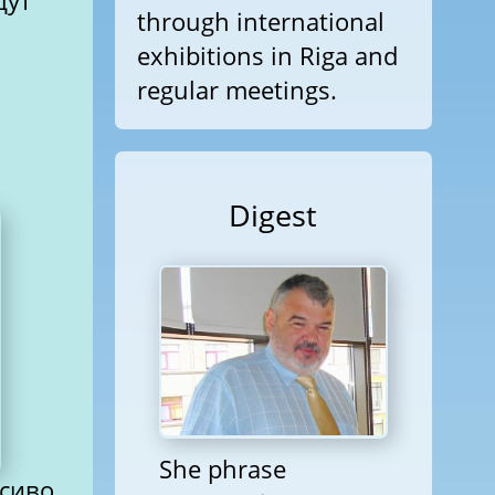
щут
through international
exhibitions in Riga and
regular meetings.
Digest
She phrase
сиво,