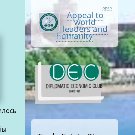
open
Appeal to
world
leaders and
humanity
илось
бы