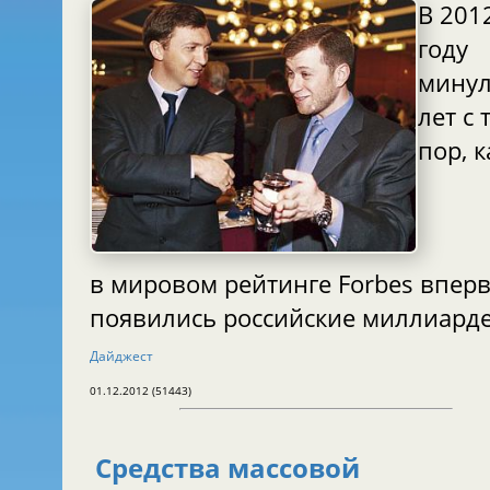
В 201
году
минул
лет с 
пор, к
в мировом рейтинге Forbes впер
появились российские миллиард
Дайджест
01.12.2012 (51443)
Средства массовой