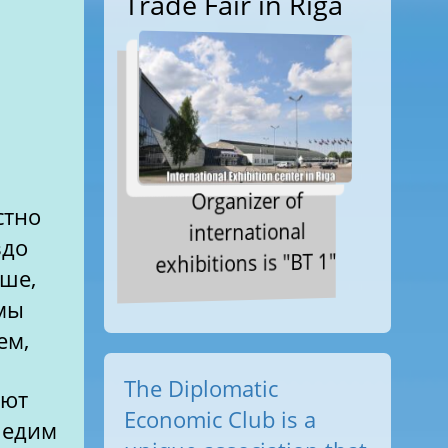
Trade Fair in Riga
Organizer of
стно
international
здо
exhibitions is "BT 1"
ше,
мы
ем,
The Diplomatic
ают
Economic Club is a
ы едим