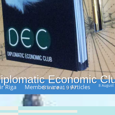
iplomatic Economic Cl
ir Riga
Members area
Articles
8 August
Since 1997