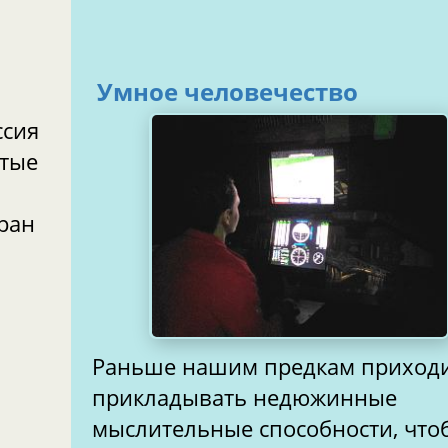
Умное человечество
ссия
ытые
тран
Раньше нашим предкам приход
прикладывать недюжинные
мыслительные способности, что