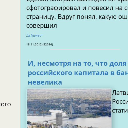
сфотографировал и повесил на 
страницу. Вдруг понял, какую о
совершил
Дайджест
18.11.2012 (52036)
И, несмотря на то, что доля
российского капитала в ба
невелика
Латв
Росси
кого
стат