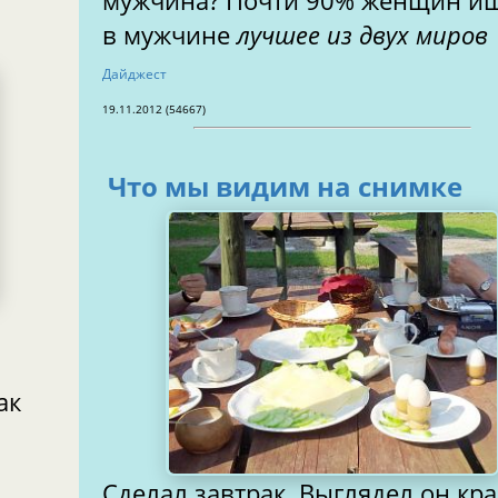
мужчина? Почти 90% женщин и
в мужчине
лучшее из двух миров
Дайджест
19.11.2012 (54667)
Что мы видим на снимке
ак
Сделал завтрак. Выглядел он кра