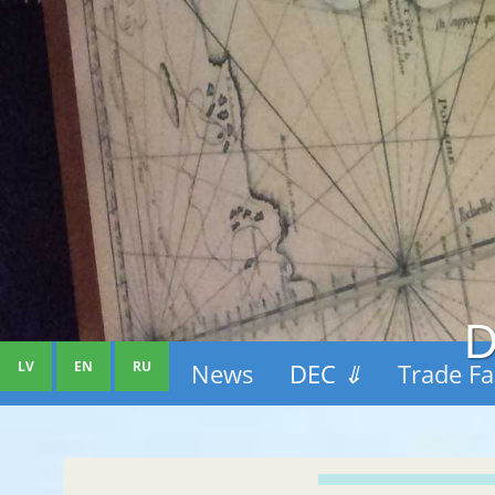
D
LV
EN
RU
News
DEC
⇓
Trade Fa