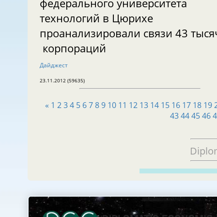
федерального университета
технологий в Цюрихе
проанализировали связи 43 тыся
корпораций
Дайджест
23.11.2012 (59635)
«
1
2
3
4
5
6
7
8
9
10
11
12
13
14
15
16
17
18
19
43
44
45
46
Diplo