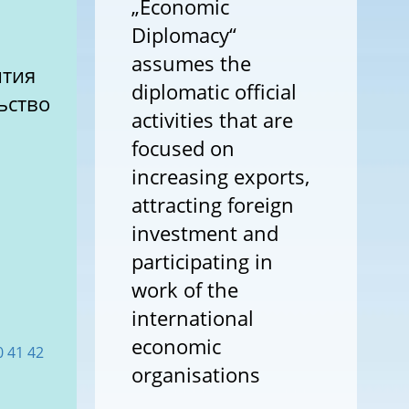
„Economic
Diplomacy“
assumes the
ития
diplomatic official
ьство
activities that are
focused on
increasing exports,
attracting foreign
investment and
participating in
work of the
international
economic
0
41
42
organisations