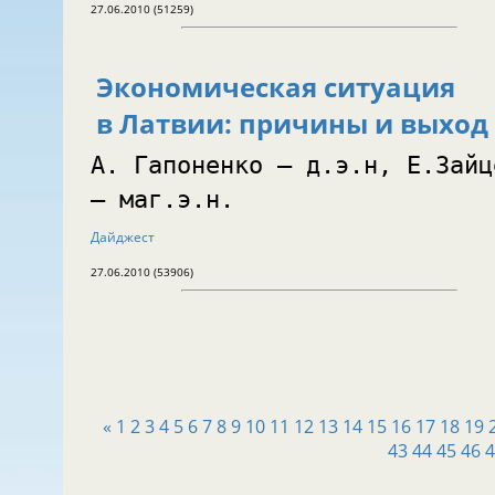
27.06.2010 (51259)
Экономическая ситуация
в Латвии: причины и выход
А. Гапоненко — д.э.н, Е.Зайц
— маг.э.н.
Дайджест
27.06.2010 (53906)
«
1
2
3
4
5
6
7
8
9
10
11
12
13
14
15
16
17
18
19
43
44
45
46