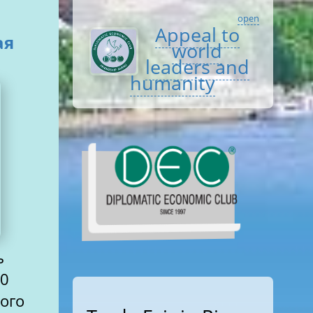
open
Appeal to
world
leaders and
humanity
ь
ого