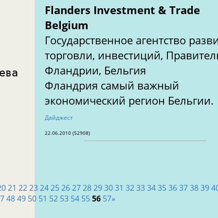
Flanders Investment & Trade
Belgium
Государственное агентство разв
торговли, инвестиций, Правител
Фландрии, Бельгия
ева
Фландрия самый важный
экономический регион Бельгии.
Дайджест
22.06.2010 (52908)
20
21
22
23
24
25
26
27
28
29
30
31
32
33
34
35
36
37
38
39
4
47
48
49
50
51
52
53
54
55
56
57
»