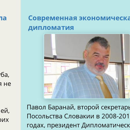
ла
Современная экономическая
дипломатия
ба,
я не
Павол Баранай, второй секретар
ей,
Посольства Словакии в 2008-2010
оих
годах, президент Дипломатическ