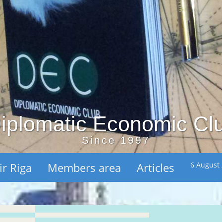
iplomatic Economic Cl
Since 1997
ir Riga
Members area
Articles
6 August