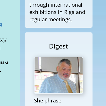
through international
exhibitions in Riga and
regular meetings.
я
X)/
Digest
и
шим
.
She phrase