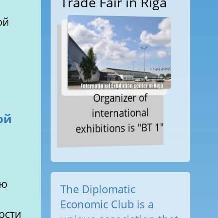
Trade Fair in Riga
ой
Organizer of
international
ой
exhibitions is "BT 1"
ию
The Diplomatic
Economic Club is a
ости