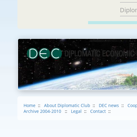
Diplo
Home
::
About Diplomatic Club
::
DEC news
::
Coop
Archive 2004-2010
::
Legal
::
Contact
::