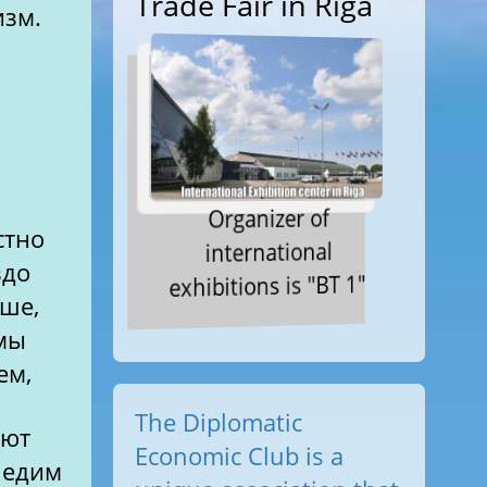
Trade Fair in Riga
изм.
Organizer of
стно
international
здо
exhibitions is "BT 1"
ше,
мы
ем,
The Diplomatic
ают
Economic Club is a
ы едим