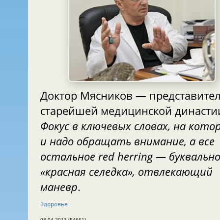
Доктор Мясников — представите
старейшей медицинской династи
Фокус в ключевых словах, на кото
и надо обращать внимание, а все
остальное red herring — буквальн
«красная селедка», отвлекающий
маневр
.
Здоровье
08.04.2013 (54661)