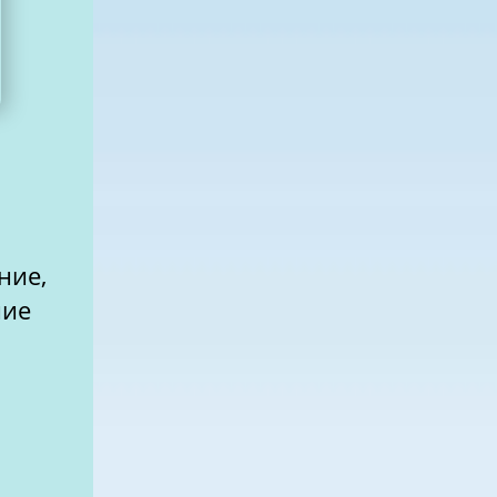
ние,
ние