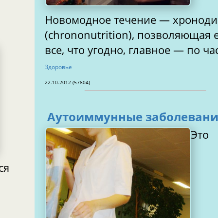
Новомодное течение — хроноди
(chrononutrition), позволяющая 
все, что угодно, главное — по ча
Здоровье
22.10.2012 (57804)
Аутоиммунные заболеван
Это
ся