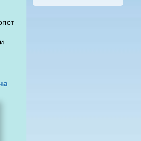
опот
ми
на