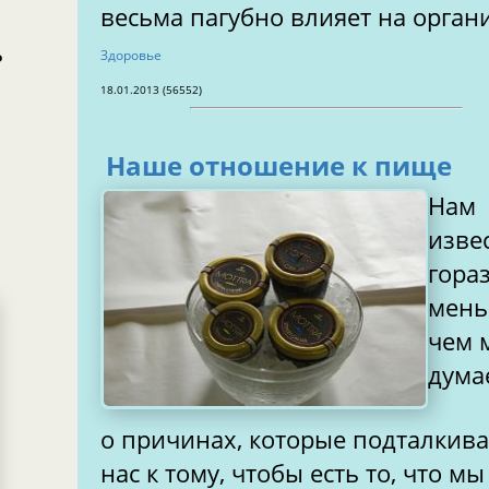
весьма пагубно влияет на орган
ь
Здоровье
18.01.2013 (56552)
Наше отношение к пище
Нам
изве
гора
мень
чем 
дума
о причинах, которые подталкив
нас к тому, чтобы есть то, что м