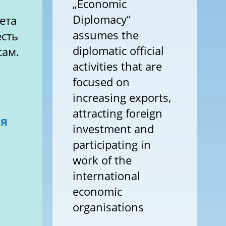
„Economic
Diplomacy“
ета
assumes the
есть
diplomatic official
сам.
activities that are
focused on
increasing exports,
attracting foreign
ия
investment and
participating in
work of the
international
economic
organisations