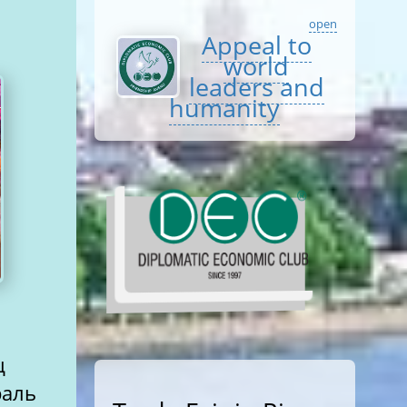
open
Appeal to
world
leaders and
humanity
ц
раль