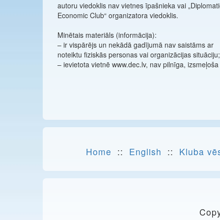
autoru viedoklis nav vietnes īpašnieka vai „Diplomati
Economic Club“ organizatora viedoklis.
Minētais materiāls (informācija):
– ir vispārējs un nekādā gadījumā nav saistāms ar
noteiktu fiziskās personas vai organizācijas situāciju;
– ievietota vietnē www.dec.lv, nav pilnīga, izsmeļoša
Home
::
English
::
Kluba vē
Copy