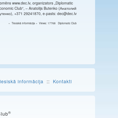
omēns www.dec.lv, organizators „Diplomatic
conomic Club“, – Anatolijs Butenko (Анатолий
утенко), +371 29241870, e-pasts: dec@dec.lv
» Tiesiskā informācija » Views: 17768 Diplomatic Club
iesiskā informācija
::
Kontakti
®
Club