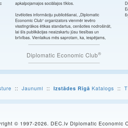
c
apkalpojamajos sociālajos tīklos.
D
E
Izvēloties informāciju publicēšanai, „Diplomatic
Б
Economic Club“ organizators vienmēr ievēro
visstingrākos ētikas standartus, cenšoties nodrošināt,
lai šīs publikācijas neaizskartu jūsu tiesības un
brīvības. Vienlaikus mēs saprotam, ka, iespējams,
®
Diplomatic Economic Club
sture
::
Jaunumi
::
Izstādes Rīgā
Katalogs
::
T
right © 1997-
2026. DEC.lv Diplomatic Economic 