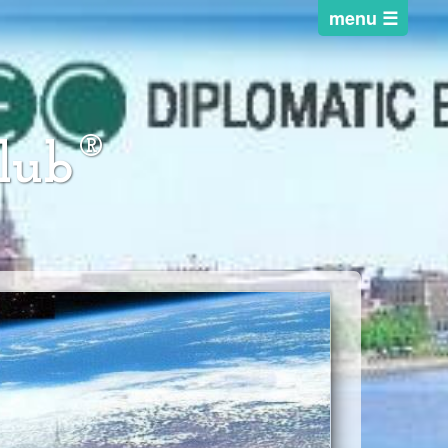
®
lub