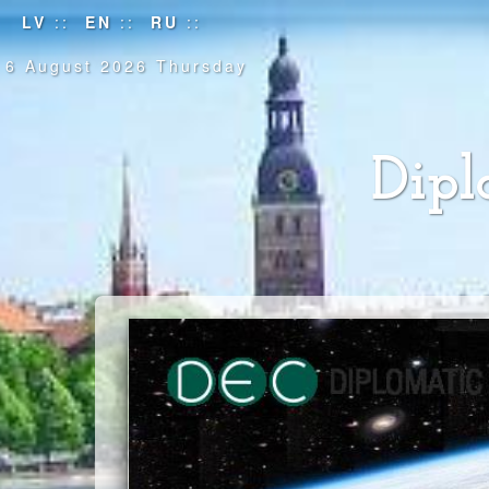
LV
::
EN
::
RU
::
6 August 2026 Thursday
Dipl