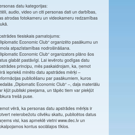
ersonas datu kategorijas:
ttēli, audio, video un citi personas dati un darbības,
as atrodas fotokameru un videokameru redzamības
aukā.
pstrādes tiesiskais pamatojums:
Diplomatic Economic Club“ organizēto pasākumu un
īmola atpazīstamības nodrošināšana.
Diplomatic Economic Club“ organizators plāno šos
atus glabāt pastāvīgi. Lai ievērotu godīgas datu
pstrādes principu, mēs paskaidrojam, ka, ņemot
ērā iepriekš minēto datu apstrādes mērķi –
nformācijas publicēšanu par pasākumiem, kuros
iedalās „Diplomatic Economic Club“ –, daļa materiālu
ar kļūt publiski pieejama, un tāpēc tiem var piekļūt
ebkura trešā puse.
emot vērā, ka personas datu apstrādes mērķis ir
ptvert neierobežotu cilvēku skaitu, publicētos datus
aņems visi, kas apmeklē vietni www.dec.lv un
pkalpojamos kontus sociālajos tīklos.