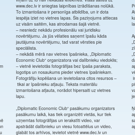
www.dec.lv ir sniegtas laipnības izrādīšanas nolūkā.
P
To izmantošana ir personīga atbildība, un ir dota
A
iespēja iziet no vietnes lapas. Šis paziņojums attiecas
k
uz visām saitēm, kas atrodamas šajā vietnē.
l
– nesniedz nekādu profesionālu vai juridisku
novērtējumu. Ja jūs vēlaties saņemt īpašu kāda
A
jautājuma novērtējumu, tad varat vērsties pie
„
speciālista.
z
– nekādā mērā nav vietnes īpašnieka, „Diplomatic
„
Economic Club“ organizatora vai dalībnieku viedoklis;
d
– vietnē ievietotās fotogrāfijas bez īpaša paraksta,
a
logotips un nosaukums pieder vietnes īpašniekam.
v
Fotogrāfiju kopēšana un ievietošana citos resursos –
i
tikai ar īpašnieku atļauju. Teksta materiālu
p
izmantošana atļauta, norādot hipersaiti uz vietnes
v
lapu.
j
„Diplomatic Economic Club“ pasākumu organizators
Ņ
pasākumu laikā, kas tiek organizēti vietās, kur tiek
a
nē
uzņemtas fotogrāfijas un ierakstīti video, var
s
un
apstrādāt dalībnieku un viesu fotoattēlus un video,
a
lu
glabāt tos arhīvos, ievietot vietnē www.dec.lv un