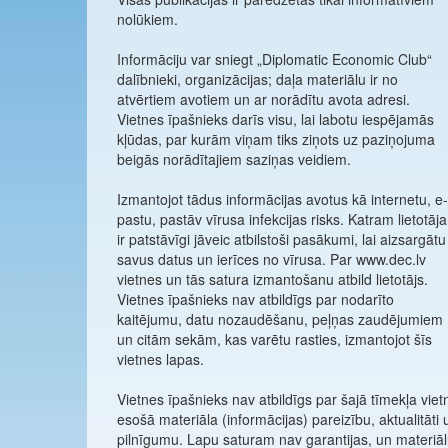
nolūkiem.
Informāciju var sniegt „Diplomatic Economic Club“
dalībnieki, organizācijas; daļa materiālu ir no
atvērtiem avotiem un ar norādītu avota adresi.
Vietnes īpašnieks darīs visu, lai labotu iespējamās
kļūdas, par kurām viņam tiks ziņots uz paziņojuma
beigās norādītajiem saziņas veidiem.
Izmantojot tādus informācijas avotus kā internetu, e-
pastu, pastāv vīrusa infekcijas risks. Katram lietotājam
ir patstāvīgi jāveic atbilstoši pasākumi, lai aizsargātu
savus datus un ierīces no vīrusa. Par www.dec.lv
vietnes un tās satura izmantošanu atbild lietotājs.
Vietnes īpašnieks nav atbildīgs par nodarīto
kaitējumu, datu nozaudēšanu, peļņas zaudējumiem
un citām sekām, kas varētu rasties, izmantojot šīs
vietnes lapas.
Vietnes īpašnieks nav atbildīgs par šajā tīmekļa viet
esošā materiāla (informācijas) pareizību, aktualitāti 
pilnīgumu. Lapu saturam nav garantijas, un materiā