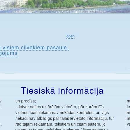
open
n visiem cilvēkiem pasaulē.
ņojums
Tiesiskā informācija
v
un precīza;
m
i
– ietver saites uz ārējām vietnēm, pār kurām šīs
i
vietnes īpašniekam nav nekādas kontroles, un viņš
m
nekādi nav atbildīgs par tajās ievietoto informāciju, tur
m
.
rādītajām reklāmām, tekstiem un citām saitēm, jo
v
viņam uz to nav nekādas ietekmes. Visas saites uz