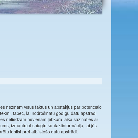
ēs nezinām visus faktus un apstākļus par potenciālo
etekmi, tāpēc, lai nodrošinātu godīgu datu apstrādi,
ēs neliedzam nevienam jebkurā laikā sazināties ar
ums, izmantojot sniegto kontaktinformāciju, lai jūs
arētu iebilst pret atbilstošo datu apstrādi.