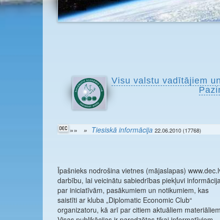
Visu valstu vadītājiem u
Pazi
»»
»
Tiesiskā informācija
22.06.2010 (17768)
Īpašnieks nodrošina vietnes (mājaslapas) www.dec.l
darbību, lai veicinātu sabiedrības piekļuvi informācija
par iniciatīvām, pasākumiem un notikumiem, kas
saistīti ar kluba „Diplomatic Economic Club“
organizatoru, kā arī par citiem aktuāliem materiāliem
Visas publikācijas ir paredzētas tikai informatīviem