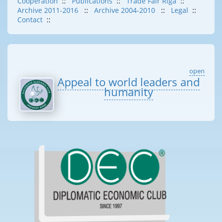
Cooperation
::
Publications
::
Trade Fair Riga
::
Archive 2011-2016
::
Archive 2004-2010
::
Legal
::
Contact
::
open
Appeal to world leaders and
humanity