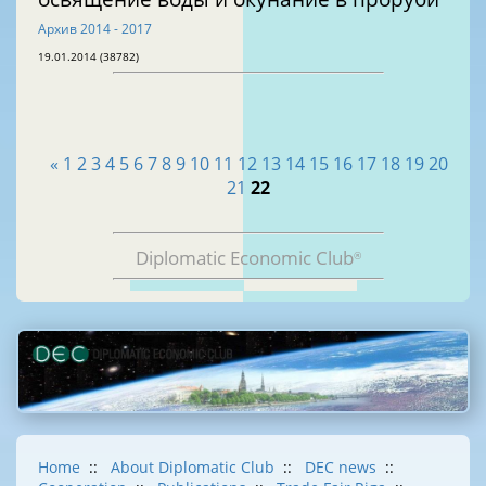
Архив 2014 - 2017
19.01.2014 (38782)
«
1
2
3
4
5
6
7
8
9
10
11
12
13
14
15
16
17
18
19
20
21
22
Diplomatic Economic Club
®
Home
::
About Diplomatic Club
::
DEC news
::