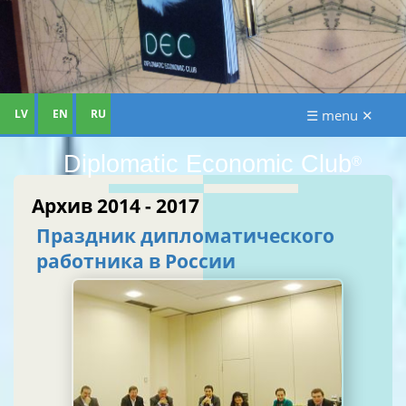
LV
EN
RU
☰ menu ✕
Diplomatic Economic Club
®
Архив 2014 - 2017
Праздник дипломатического
работника в России