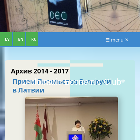
LV
EN
RU
☰ menu ✕
Архив 2014 - 2017
Прием Посольства Беларуси
Diplomatic Economic Club
®
в Латвии