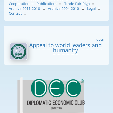
Cooperation
::
Publications
::
Trade Fair Riga
::
Archive 2011-2016
::
Archive 2004-2010
::
Legal
::
Contact
::
open
Appeal to world leaders and
humanity