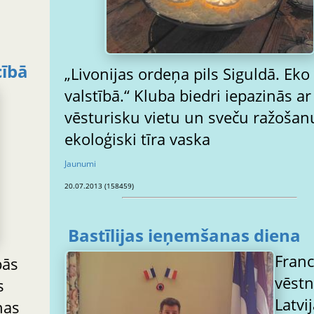
ībā
„Livonijas ordeņa pils Siguldā. Eko
valstībā.“ Kluba biedri iepazinās ar
vēsturisku vietu un sveču ražošan
ekoloģiski tīra vaska
Jaunumi
20.07.2013 (158459)
Bastīlijas ieņemšanas diena
Franc
pās
vēstn
s
Latvi
nas