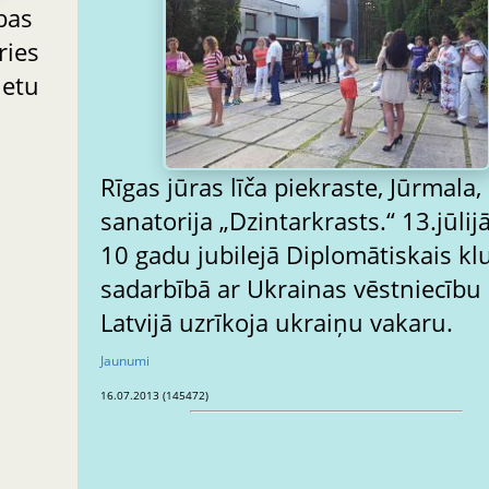
bas
ries
ietu
Rīgas jūras līča piekraste, Jūrmala,
sanatorija „Dzintarkrasts.“ 13.jūlij
10 gadu jubilejā Diplomātiskais kl
sadarbībā ar Ukrainas vēstniecību
Latvijā uzrīkoja ukraiņu vakaru.
Jaunumi
16.07.2013 (145472)