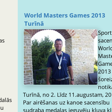
World Masters Games 2013
Turīnā
Spor
as
sace
Worl
Mast
Gam
2013
šorei
notik
Turīnā, no 2. Līdz 11.augustam, 20
dalās
Par airēšanas uz kanoe sacensību
mu
sudraba medaļas ieguvēju kļuva k