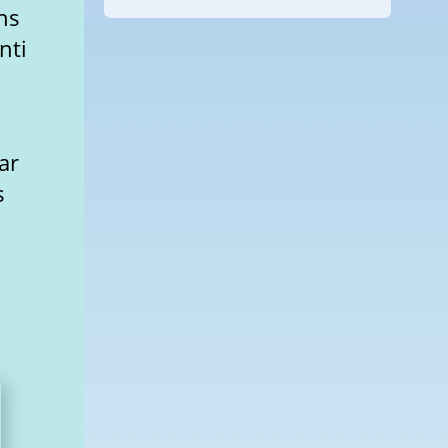
ns
nti
ar
s