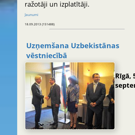
ražotāji un izplatītāji.
Jaunumi
18.09.2013 (151488)
Uzņemšana Uzbekistānas
vēstniecībā
Rīgā, 
septe