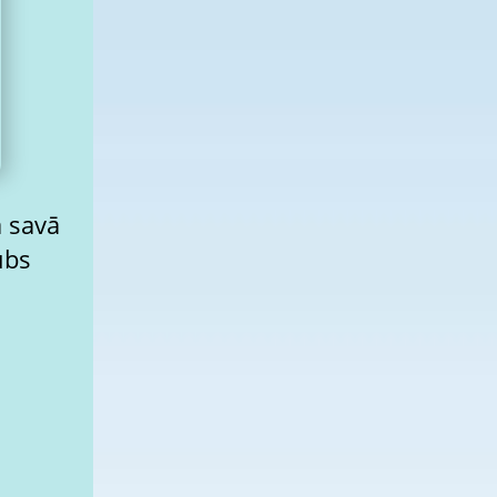
ā savā
ubs