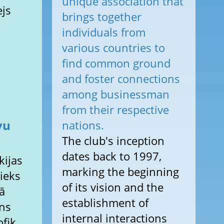
unique association that
ejs
brings together
individuals from
various countries to
find common ground
and foster connections
among businessman
from their respective
vu
nations.
The club's inception
dates back to 1997,
kijas
marking the beginning
ieks
of its vision and the
jā
establishment of
ns
internal interactions
ofik