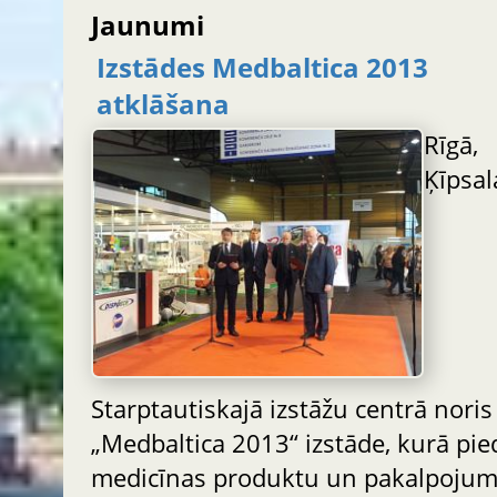
Jaunumi
Izstādes Medbaltica 2013
atklāšana
Rīgā,
Ķīpsal
Starptautiskajā izstāžu centrā noris
„Medbaltica 2013“ izstāde, kurā pie
medicīnas produktu un pakalpoju