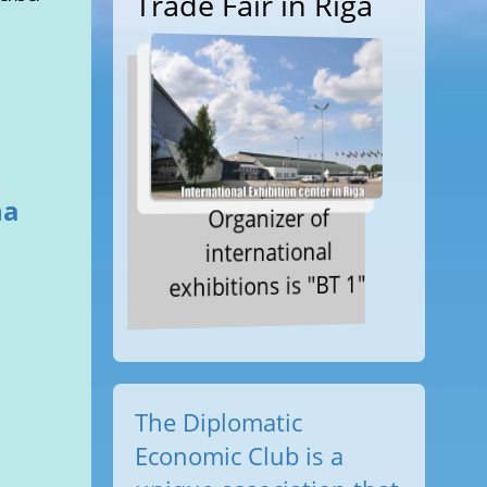
Trade Fair in Riga
na
Organizer of
s
international
exhibitions is "BT 1"
The Diplomatic
Economic Club is a