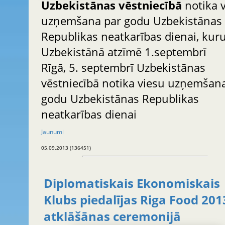
Uzbekistānas vēstniecībā
notika viesu
uzņemšana par godu Uzbekistānas
Republikas neatkarības dienai, kur
Uzbekistānā atzīmē 1.septembrī
Rīgā, 5. septembrī Uzbekistānas
vēstniecībā notika viesu uzņemšan
godu Uzbekistānas Republikas
neatkarības dienai
Jaunumi
05.09.2013 (136451)
Diplomatiskais Ekonomiskais
Klubs piedalījas Riga Food 201
atklāšānas ceremonijā