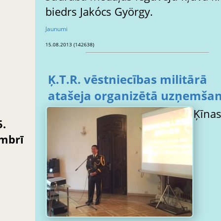
biedrs Jakócs György.
Jaunumi
15.08.2013 (142638)
Ķ.T.R. vēstniecības militārā
atašeja organizētā uzņemša
Ķīna
5.
mbrī