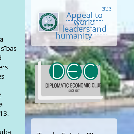
open
Appeal to
world
leaders and
humanity
ta
nsības
d
ers
es
z
a
13.
luba