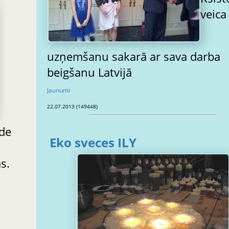
veica
uzņemšanu sakarā ar sava darba
beigšanu Latvijā
Jaunumi
22.07.2013 (149448)
āde
Eko sveces ILY
s.