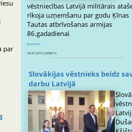
vēstniecības Latvijā militārais ataš
rīkoja uzņemšanu par godu Ķīnas
u
Tautas atbrīvošanas armijas
86.gadadienai
Jaunumi
a par
24.07.2013 (145811)
Slovākijas vēstnieks beidz sa
darbu Latvijā
Slovā
vēstn
Latvi
3
Duša
Kšišt