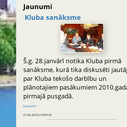
Jaunumi
Kluba sanāksme
Š.g. 28.janvārī notika Kluba pirmā
sanāksme, kurā tika diskusēti jaut
par Kluba tekošo darbību un
plānotajiem pasākumiem 2010.gad
pirmajā pusgadā.
Jaunumi
27.06.2010 (155919)