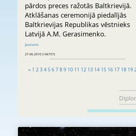
pārdos preces ražotās Baltkrievijā.
Atklāšanas ceremonijā piedalījās
Baltkrievijas Republikas vēstnieks
Latvijā A.M. Gerasimenko.
Jaunumi
27.06.2010 (146757)
«
1
2
3
4
5
6
7
8
9
10
11
12
13
14
15
16
17
18
19
Diplo