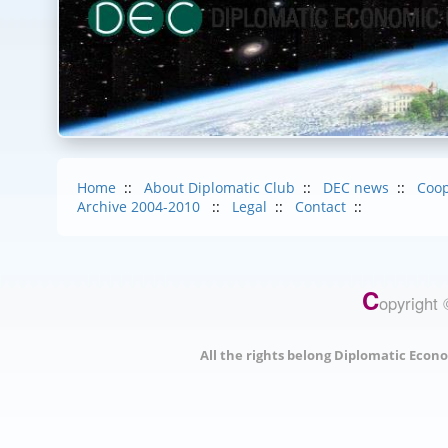
Home
::
About Diplomatic Club
::
DEC news
::
Coop
Archive 2004-2010
::
Legal
::
Contact
::
C
opyright 
All the rights belong Diplomatic Econo