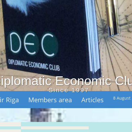
iplomatic Economic Cl
Since 1997
ir Riga
Members area
Articles
8 August