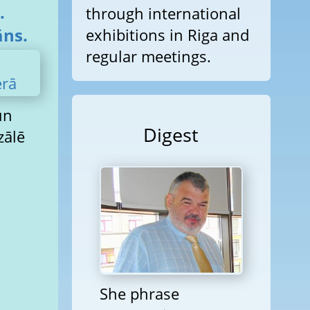
.
through international
āns.
exhibitions in Riga and
regular meetings.
un
Digest
She phrase