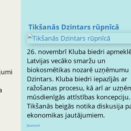
Tikšanās Dzintars rūpnīcā
26. novembrī Kluba biedri apmeklē
Latvijas vecāko smaržu un
biokosmētikas nozarē uzņēmumu
ājumi
Dzintars. Kluba biedri iepazījās ar
ražošanas procesu, kā arī ar uzņ
a
mūsdienīgās attīstības koncepciju.
Tikšanās beigās notika diskusija p
ekonomikas jautājumiem.
Jaunumi