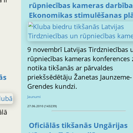
rūpniecības kameras darbība
Ekonomikas stimulēšanas pl
9 novembrī Latvijas Tirdzniecības 
rūpniecības kameras konferences zālē
notika tikšanās ar pārvaldes
ās
priekšsēdētāju Žanetas Jaunzeme-
Grendes kundzi.
Jaunumi
27.06.2010 (143239)
ālā
Oficiālās tikšanās Ungārijas