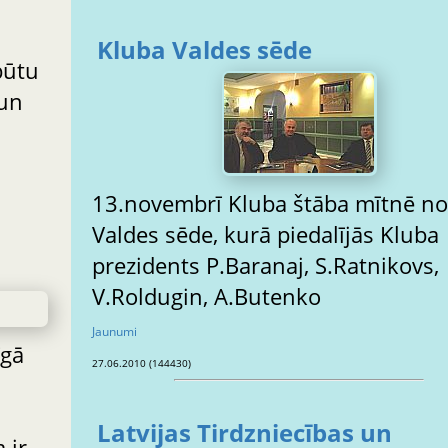
Kluba Valdes sēde
būtu
 un
13.novembrī Kluba štāba mītnē no
Valdes sēde, kurā piedalījās Kluba
prezidents P.Baranaj, S.Ratnikovs,
V.Roldugin, A.Butenko
Jaunumi
īgā
27.06.2010 (144430)
Latvijas Tirdzniecības un
 ir