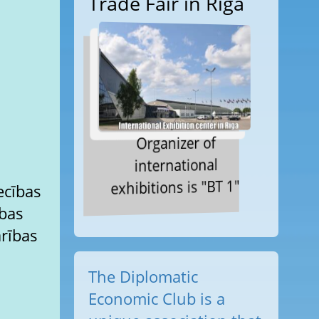
Trade Fair in Riga
Organizer of
international
exhibitions is "BT 1"
ecības
ības
rības
The Diplomatic
Economic Club is a