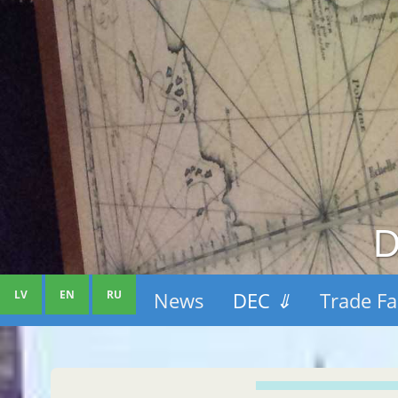
D
LV
EN
RU
News
DEC
⇓
Trade Fa