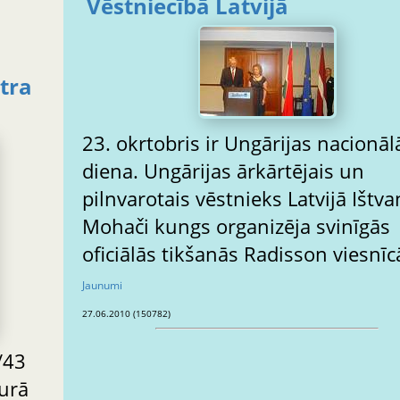
Vēstniecībā Latvijā
ntra
23. okrtobris ir Ungārijas nacionāl
diena. Ungārijas ārkārtējais un
pilnvarotais vēstnieks Latvijā Ištva
Mohači kungs organizēja svinīgās
oficiālās tikšanās Radisson viesnīc
Jaunumi
27.06.2010 (150782)
/43
kurā