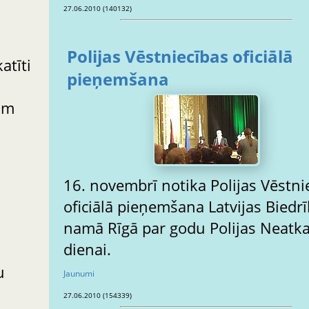
27.06.2010 (140132)
Polijas Vēstniecības oficiālā
atīti
pieņemšana
ām
16. novembrī notika Polijas Vēstni
oficiālā pieņemšana Latvijas Biedr
namā Rīgā par godu Polijas Neatka
dienai.
u
Jaunumi
27.06.2010 (154339)