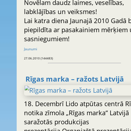
Novēlam daudz laimes, veselības,
labklājības un veiksmes!
Lai katra diena Jaunajā 2010 Gadā 
piepildīta ar pasakainiem mērķiem
sasniegumiem!
Jaunumi
27.06.2010 (144483)
Rīgas marka – ražots Latvijā
18. Decembrī Lido atpūtas centrā R
notika zīmola „Rīgas marka“ Latvijā
saražotās produkcijas
prezentācija.Organizētā prezentācija