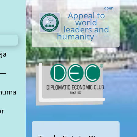
open
Appeal to
world
leaders and
humanity
ja
 —
ēmuma
ar