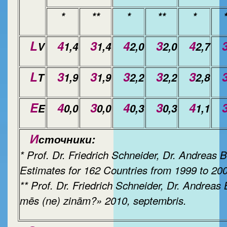
*
**
*
**
*
L
4
3
4
3
4
V
1,4
1,4
2,0
2,0
2,7
L
3
3
3
3
3
T
1,9
1,9
2,2
2,2
2,8
E
4
3
4
3
4
E
0,0
0,0
0,3
0,3
1,1
И
сточники:
* Prof. Dr. Friedrich Schneider, Dr. Andreas
Estimates for 162 Countries from 1999 to 20
** Prof. Dr. Friedrich Schneider, Dr. Andreas
mēs (ne) zinām?» 2010, septembris.