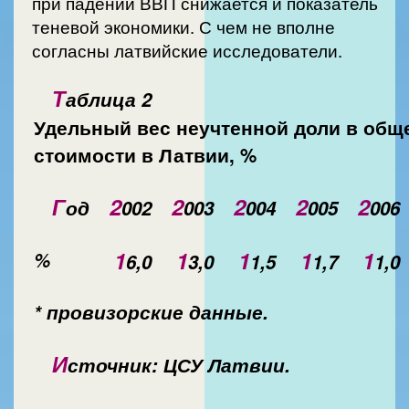
при падении ВВП снижается и показатель
теневой экономики. С чем не вполне
согласны латвийские исследователи.
Т
аблица 2
Удельный вес неучтенной доли в общ
стоимости в Латвии, %
Г
2
2
2
2
2
од
002
003
004
005
006
1
1
1
1
1
%
6,0
3,0
1,5
1,7
1,0
* провизорские данные.
И
сточник: ЦСУ Латвии.