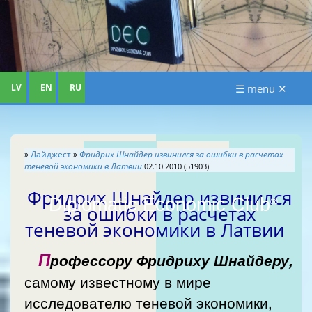
LV
EN
RU
☰ menu ✕
»
Дайджест
»
Фридрих Шнайдер извинился за ошибки в расчетах
теневой экономики в Латвии
02.10.2010 (51903)
Фридрих Шнайдер извинился
Diplomatic Economic Club
®
за ошибки в расчетах
теневой экономики в Латвии
П
рофессору Фридриху Шнайдеру,
самому известному в мире
исследователю теневой экономики,