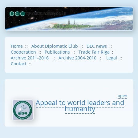
Home
::
About Diplomatic Club
::
DEC news
::
Cooperation
::
Publications
::
Trade Fair Riga
::
Archive 2011-2016
::
Archive 2004-2010
::
Legal
::
Contact
::
open
Appeal to world leaders and
humanity