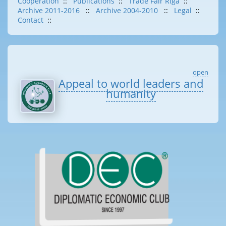
Cooperation
::
Publications
::
Trade Fair Riga
::
Archive 2011-2016
::
Archive 2004-2010
::
Legal
::
Contact
::
open
Appeal to world leaders and
humanity