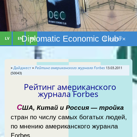
Diplomatic Economic Club
®
LV
EN
RU
☰ menu ✕
»
Дайджест
»
Рейтинг американского журнала Forbes
13.03.2011
(50043)
Рейтинг американского
журнала Forbes
С
ША, Китай и Россия — тройка
стран по числу самых богатых людей,
по мнению американского журанла
Forbes.