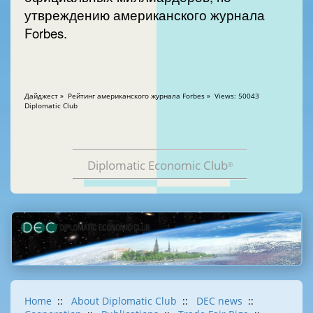
утвреждению американского журнала
Forbes.
Дайджест » Рейтинг американского журнала Forbes » Views: 50043
Diplomatic Club
Diplomatic Economic Club
®
Home
::
About Diplomatic Club
::
DEC news
::