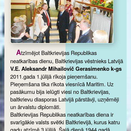
A
tzīmējot Baltkrievijas Republikas
neatkarības dienu, Baltkrievijas vēstnieks Latvijā
V.E. Aleksandr Mihailovič Gerasimenko k-gs
2011.gada 1.jūlijā rīkoja pieņemšanu.
Pieņemšana tika rīkota viesnīcā Maritim. Uz
pasākumu bija ielūgti viesi no Baltkrievijas,
baltkrievu diasporas Latvijā pārstāvji, uzņēmēji
un ārvalstu diplomāti.
Baltkrievijas Republikas neatkarības diena ir
svarīgākie valsts svētki Baltkrievijā, kurus katru
gadu atzīmē 3.jūlijā. Šajā dienā 1944.gadā