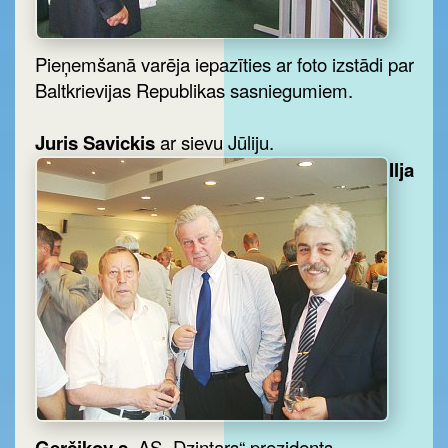
Pieņemšanā varēja iepazīties ar foto izstādi par
Baltkrievijas Republikas sasniegumiem.
Juris Savickis
ar sievu Jūliju.
Ilja
Gerčikov s
, AS „Dzintars“ prezidents ,