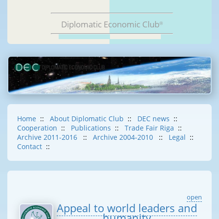
Diplomatic Economic Club
®
Home
::
About Diplomatic Club
::
DEC news
::
Cooperation
::
Publications
::
Trade Fair Riga
::
Archive 2011-2016
::
Archive 2004-2010
::
Legal
::
Contact
::
open
Appeal to world leaders and
humanity