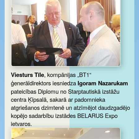
Viesturs Tīle
, kompānijas „BT1“
ģenerāldirektors iesniedza
Igoram Nazarukam
pateicības Diplomu no Starptautiskā izstāžu
centra Ķīpsalā, sakarā ar padomnieka
atgriešanos dzimtenē un atzīmējot daudzgadējo
kopējo sadarbību izstādes BELARUS Expo
ietvaros.