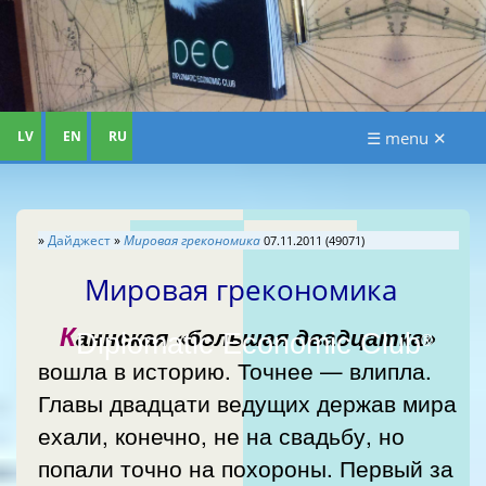
LV
EN
RU
☰ menu ✕
»
Дайджест
»
Мировая грекономика
07.11.2011 (49071)
Мировая грекономика
К
аннская «большая двадцатка»
Diplomatic Economic Club
®
вошла в историю. Точнее — влипла.
Главы двадцати ведущих держав мира
ехали, конечно, не на свадьбу, но
попали точно на похороны. Первый за