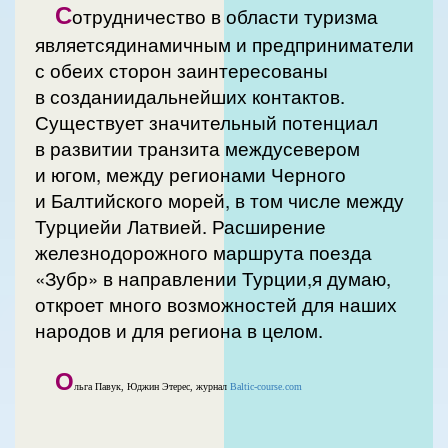
С
отрудничество в области туризма
являетсядинамичным и предприниматели
с обеих сторон заинтересованы
в созданиидальнейших контактов.
Существует значительный потенциал
в развитии транзита междусевером
и югом, между регионами Черного
и Балтийского морей, в том числе между
Турциейи Латвией. Расширение
железнодорожного маршрута поезда
«Зубр» в направлении Турции,я думаю,
откроет много возможностей для наших
народов и для региона в целом.
О
льга Павук, Юджин Этерес, журнал
Baltic-course.com