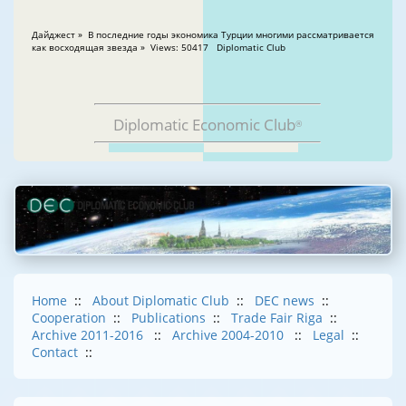
Дайджест » В последние годы экономика Турции многими рассматривается
как восходящая звезда » Views: 50417 Diplomatic Club
Diplomatic Economic Club
®
Home
::
About Diplomatic Club
::
DEC news
::
Cooperation
::
Publications
::
Trade Fair Riga
::
Archive 2011-2016
::
Archive 2004-2010
::
Legal
::
Contact
::