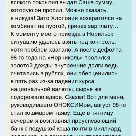
всякого покрытия выдал Саше сумму,
которую он просил. Можно сказать,
в никуда! Зато Хлопонин возвратился на
комбинат не пустой, привез зарплату…
К моменту моего приезда в Норильск
ситуацию удалось взять под контроль,
хотя проблем хватало. А после дефолта
98-го года на «Норникель» пролился
золотой дождь: внутренние долги ведь
считались в рублях, они обесценились
в пять раз из-за падения курса
национальной валюты, сырье же
подорожало вдвое. Сказка! Вот для меня,
руководившего ОНЭКСИМом, август 98-го
стал кошмаром наяву. Еще в пятницу
вечером я возглавлял преуспевающий
банк с подушкой кэша почти в миллиард
долларов, а в понедельник превратился