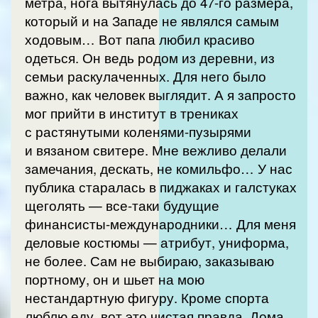
метра, нога вытянулась до 47-го размера,
который и на Западе не являлся самым
ходовым… Вот папа любил красиво
одеться. Он ведь родом из деревни, из
семьи раскулаченных. Для него было
важно, как человек выглядит. А я запросто
мог прийти в институт в трениках
с растянутыми коленями-пузырями
и вязаном свитере. Мне вежливо делали
замечания, дескать, не комильфо… У нас
публика старалась в пиджаках и галстуках
щеголять — все-таки будущие
финансисты-международники… Для меня
деловые костюмы — атрибут, униформа,
не более. Сам не выбираю, заказываю
портному, он и шьет на мою
нестандартную фигуру. Кроме спорта
люблю еду, вот это чистая правда. Дома