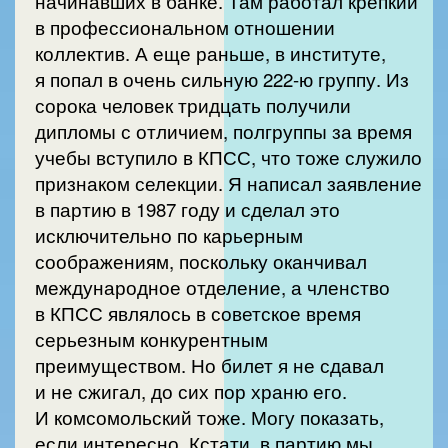
начинавших в банке. Там работал крепкий
в профессиональном отношении
коллектив. А еще раньше, в институте,
я попал в очень сильную 222-ю группу. Из
сорока человек тридцать получили
дипломы с отличием, полгруппы за время
учебы вступило в КПСС, что тоже служило
признаком селекции. Я написал заявление
в партию в 1987 году и сделал это
исключительно по карьерным
соображениям, поскольку оканчивал
международное отделение, а членство
в КПСС являлось в советское время
серьезным конкурентным
преимуществом. Но билет я не сдавал
и не сжигал, до сих пор храню его.
И комсомольский тоже. Могу показать,
если интересно. Кстати, в партию мы