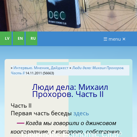
LV
EN
RU
☰ menu ✕
»
Интервью. Мнения
,
Дайджест
»
Люди дела: Михаил Прохоров.
Часть II
14.11.2011 (56663)
Люди дела: Михаил
Прохоров. Часть II
Часть II
Первая часть беседы
здесь
—
Когда мы говорили о джинсовом
кооперативе, с которого, собственно,
Diplomatic Economic Club
®