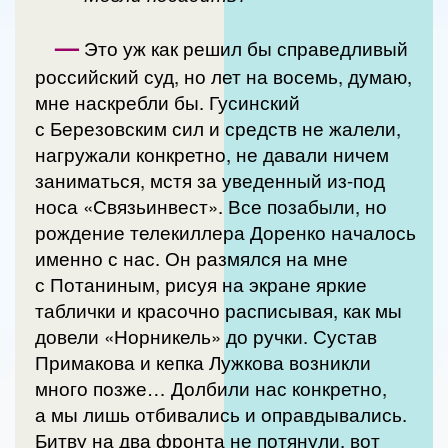
—
Это уж как решил бы справедливый
российский суд, но лет на восемь, думаю,
мне наскребли бы. Гусинский
с Березовским сил и средств не жалели,
нагружали конкретно, не давали ничем
заниматься, мстя за уведенный из-под
носа «Связьинвест». Все позабыли, но
рождение телекиллера Доренко началось
именно с нас. Он размялся на мне
с Потаниным, рисуя на экране яркие
таблички и красочно расписывая, как мы
довели «Норникель» до ручки. Сустав
Примакова и кепка Лужкова возникли
много позже… Долбили нас конкретно,
а мы лишь отбивались и оправдывались.
Битву на два фронта не потянули, вот