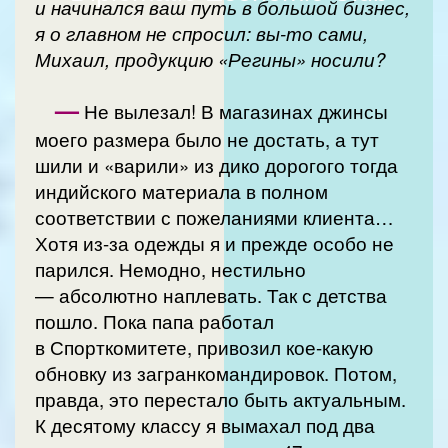
и начинался ваш путь в большой бизнес,
я о главном не спросил: вы-то сами,
Михаил, продукцию «Регины» носили?
—
Не вылезал! В магазинах джинсы
моего размера было не достать, а тут
шили и «варили» из дико дорогого тогда
индийского материала в полном
соответствии с пожеланиями клиента…
Хотя из-за одежды я и прежде особо не
парился. Немодно, нестильно
— абсолютно наплевать. Так с детства
пошло. Пока папа работал
в Спорткомитете, привозил кое-какую
обновку из загранкомандировок. Потом,
правда, это перестало быть актуальным.
К десятому классу я вымахал под два