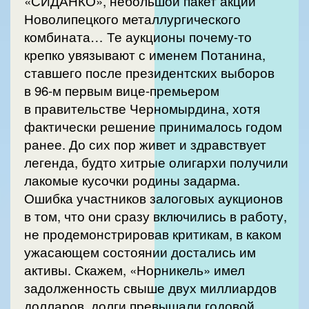
«СИДАНКО», небольшой пакет акций
Новолипецкого металлургического
комбината… Те аукционы почему-то
крепко увязывают с именем Потанина,
ставшего после президентских выборов
в 96-м первым вице-премьером
в правительстве Черномырдина, хотя
фактически решение принималось годом
ранее. До сих пор живет и здравствует
легенда, будто хитрые олигархи получили
лакомые кусочки родины задарма.
Ошибка участников залоговых аукционов
в том, что они сразу включились в работу,
не продемонстрировав критикам, в каком
ужасающем состоянии достались им
активы. Скажем, «Норникель» имел
задолженность свыше двух миллиардов
долларов, долги превышали годовой