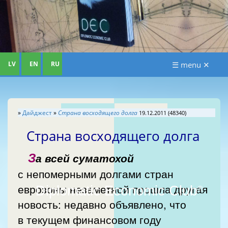
LV
EN
RU
☰ menu ✕
»
Дайджест
»
Страна восходящего долга
19.12.2011 (48340)
Страна восходящего долга
З
а всей суматохой
с непомерными долгами стран
еврозоны незаметной прошла другая
Diplomatic Economic Club
®
новость: недавно объявлено, что
в текущем финансовом году