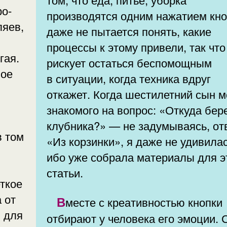
ро-
производятся одним нажатием кно
ляев,
даже не пытается понять, какие
процессы к этому привели, так что
гая.
рискует остаться беспомощным
вое
в ситуации, когда техника вдруг
откажет. Когда шестилетний сын м
знакомого на вопрос: «Откуда бер
клубника?» — не задумываясь, от
в том
«Из корзинки», я даже не удивилас
ибо уже собрала материалы для э
статьи.
ткое
 от
Вместе с креативностью кнопки
и для
отбирают у человека его эмоции. 