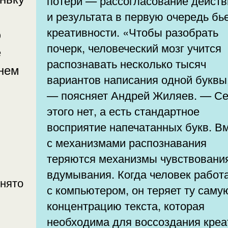
потери — рассогласование действ
и результата в первую очередь бь
креативности. «Чтобы разобрать
ю
почерк, человеческий мозг учится
е
распознавать несколько тысяч
енем
вариантов написания одной буквы
— поясняет Андрей Жиляев. — С
этого нет, а есть стандартное
восприятие напечатанных букв. В
с механизмами распознавания
теряются механизмы чувствовани
вдумывания. Когда человек работ
нято
с компьютером, он теряет ту саму
концентрацию текста, которая
необходима для воссоздания креа