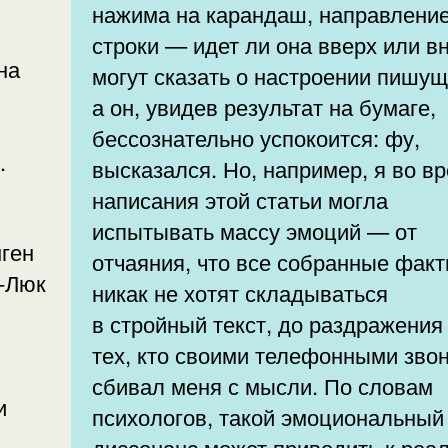
нажима на карандаш, направлени
строки — идет ли она вверх или в
на
могут сказать о настроении пишущ
а он, увидев результат на бумаге,
бессознательно успокоится: фу,
.
высказался. Но, например, я во в
написания этой статьи могла
испытывать массу эмоций — от
ген
отчаяния, что все собранные фак
-Люк
никак не хотят складываться
в стройный текст, до раздражения
тех, кто своими телефонными зво
сбивал меня с мысли. По словам
и
психологов, такой эмоциональный
диссонанс может приводить к реа