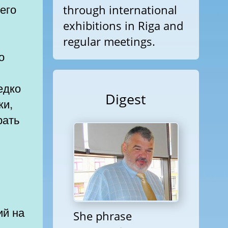
 его
through international
exhibitions in Riga and
regular meetings.
о
.
едко
Digest
ки,
рать
ий на
She phrase