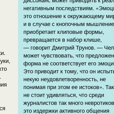
негативным последствиям. «Эмо
это отношение к окружающему ми
и в случае с кнопочным мышлени
приобретает клиповые формы,
превращается в набор клише,
— говорит Дмитрий Трунов. — Че
и.
может чувствовать, что предложе
уки,
форма не соответствует его эмоци
кто
Это приводит к тому, что он испы
.
некую неудовлетворенность, не
ния
понимая при этом ее истоков». Так
не стоит удивляться, что среди
журналистов так много невротико
ся
это издержки активного общения