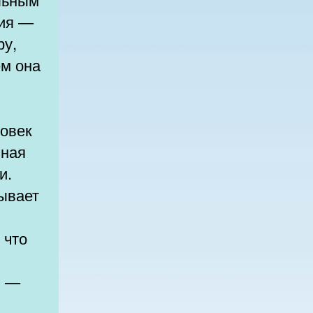
ция —
ру,
ем она
ловек
нная
и.
тывает
 что
в —