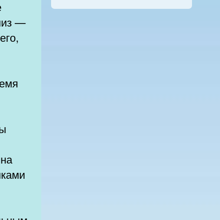
е
низ —
его,
ремя
ты
 на
нками
льным