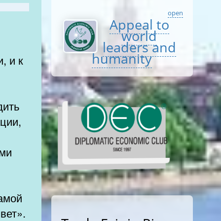
open
Appeal to
world
leaders and
humanity
, и к
дить
ции,
ами
амой
ивет».