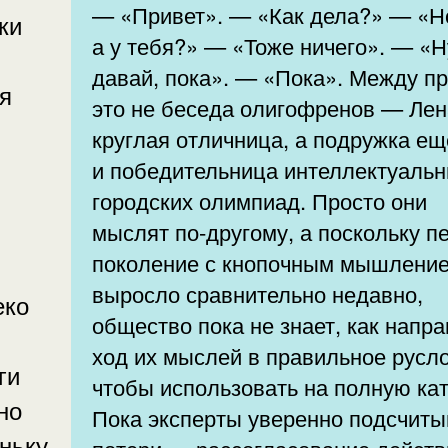
— «Привет». — «Как дела?» — «Н
ки
а у тебя?» — «Тоже ничего». — «Н
давай, пока». — «Пока». Между п
я
это не беседа олигофренов — Лен
круглая отличница, а подружка ещ
и победительница интеллектуаль
городских олимпиад. Просто они
мыслят по-другому, а поскольку п
поколение с кнопочным мышлени
выросло сравнительно недавно,
еко
общество пока не знает, как напра
ход их мыслей в правильное русло
ги
чтобы использовать на полную ка
но
Пока эксперты уверенно подсчит
ньку