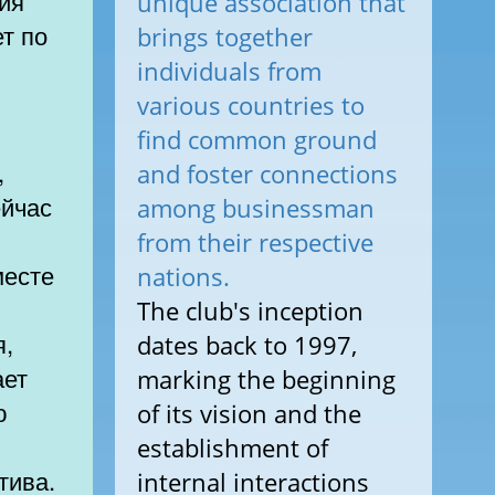
ия
unique association that
ет по
brings together
individuals from
various countries to
find common ground
,
and foster connections
ейчас
among businessman
from their respective
месте
nations.
The club's inception
я,
dates back to 1997,
ает
marking the beginning
ю
of its vision and the
establishment of
тива.
internal interactions