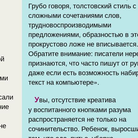
Грубо говоря, толстовский стиль с
сложными сочетаниями слов,
трудновоспроизводимыми
предложениями, образностью в эт
прокрустово ложе не вписывается
Обратите внимание: писатели нер
ой
признаются, что часто пишут от ру
даже если есть возможность наби
ями
текст на компьютере».
сали
Увы, отсутствие креатива
ние
у воспитанного кнопками разума
распространяется не только на
не
сочинительство. Ребенок, выросш
том, что еда, питье, уборка