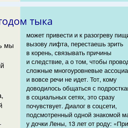
тодом тыка
может привести и к разогреву пищи
вызову лифта, перестаешь зрить
ь мы
в корень, связывать причины
и следствие, а о том, чтобы прово
ий
сложные многоуровневые ассоциа
и вовсе речи не идет. Тот, кому
доводилось общаться с подростк
,
в социальных сетях, это сразу
й
почувствует. Диалог в соцсети,
подсмотренный одной знакомой м
у дочки Лены, 13 лет от роду: «Пр
т