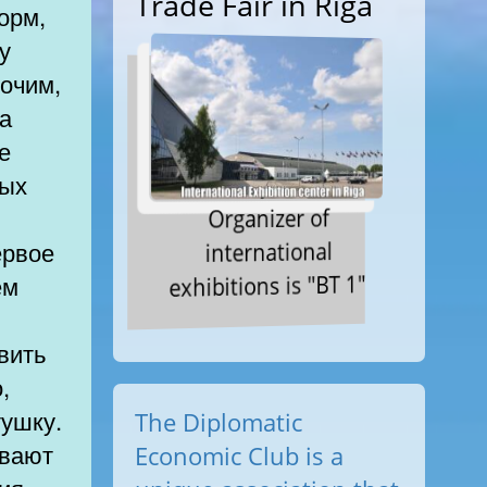
Trade Fair in Riga
орм,
у
рочим,
а
е
ных
Organizer of
international
ервое
exhibitions is "BT 1"
ем
вить
,
тушку.
The Diplomatic
ывают
Economic Club is a