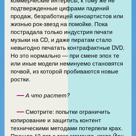
подтвержденные цифрами падений
продаж, безработицей киноартистов или
жизнью рок-звезд на помойке. Пока
пострадала только индустрия печати
музыки на CD, и даже пиратам стало
невыгодно печатать контрафактные DVD.
Но это нормально — при смене эпох те
или иные модели неминуемо становятся
почвой, из которой пробиваются новые
ростки.
—
А что растет?
—
Смотрите: попытки ограничить
копирование и защитить контент
техническими методами потерпели крах.
Прошло 12 лет с того момента, когда Йон