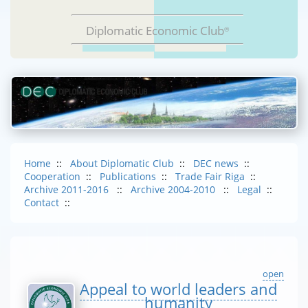
Diplomatic Economic Club
®
Home
::
About Diplomatic Club
::
DEC news
::
Cooperation
::
Publications
::
Trade Fair Riga
::
Archive 2011-2016
::
Archive 2004-2010
::
Legal
::
Contact
::
open
Appeal to world leaders and
humanity