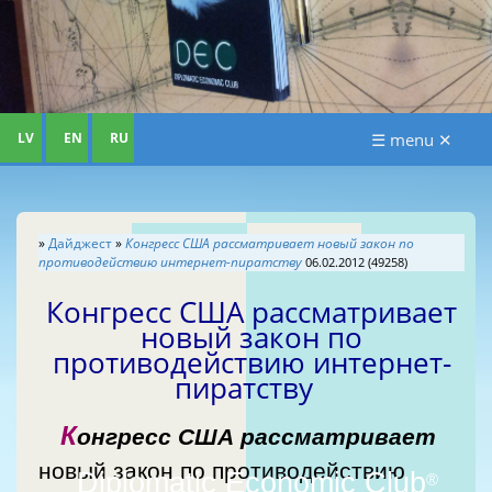
LV
EN
RU
☰ menu ✕
»
Дайджест
»
Конгресс США рассматривает новый закон по
противодействию интернет-пиратству
06.02.2012 (49258)
Конгресс США рассматривает
новый закон по
противодействию интернет-
пиратству
К
онгресс США рассматривает
новый закон по противодействию
Diplomatic Economic Club
®