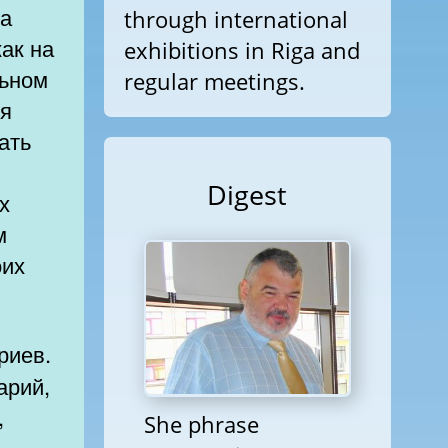
ва
through international
как на
exhibitions in Riga and
льном
regular meetings.
ся
ать
Digest
х
м
оих
арий,
,
She phrase