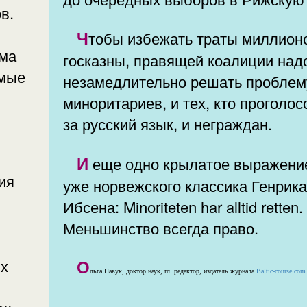
в.
Чтобы избежать траты миллионов из
ума
госказны, правящей коалиции над
емые
незамедлительно решать проблем
миноритариев, и тех, кто проголо
за русский язык, и неграждан.
И еще одно крылатое выражение, но
ия
уже норвежского классика Генрик
Ибсена: Minoriteten har alltid retten.
Меньшинство всегда право.
ых
О
льга Павук, доктор наук, гл. редактор, издатель журнала
Baltic-course.com