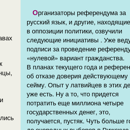
Организаторы референдума за
русский язык, и другие, находящи
в оппозиции политики, озвучили
следующие инициативы . Уже вед
подписи за проведение референд
«нулевой» вариант гражданства.
В планах текущего года и рефере
нцы,
об отказе доверия действующему
сейму. Опыт у латвийцев в этих делах
уже есть. Ну а то, что придется
и
потратить еще миллиона четыре
государственных денег, это,
ались
получается, пустяк. Чуть больше года
до очередных выборов в Рижскую