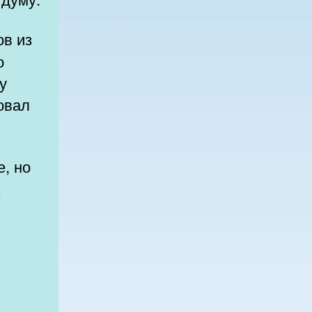
о
у
совал
а