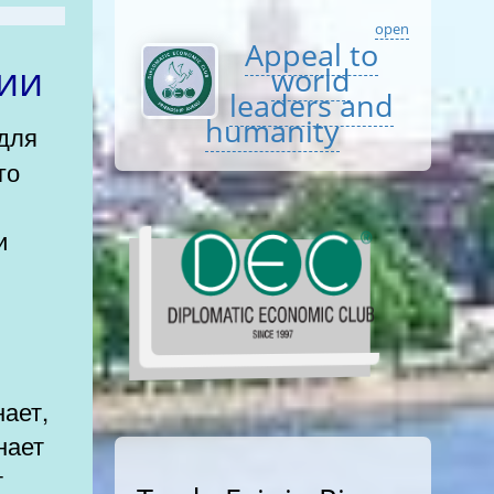
open
Appeal to
вии
world
leaders and
humanity
го
и
нает,
нает
т