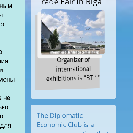
Trade Fair in Riga
ьным
ы
по
о
Organizer of
ния
international
и
exhibitions is "BT 1"
амены
е не
ько
The Diplomatic
по
Economic Club is a
 для