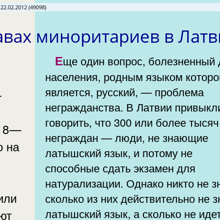
22.02.2012 (49098)
авах миноритариев в Лат
Еще один вопрос, болезненный для
населения, родным языком которо
является, русский, — проблема
негражданства. В Латвии привыкл
м
говорить, что 300 или более тысяч
й 8—
неграждан — люди, не знающие
о на
латышский язык, и потому не
способные сдать экзамен для
натурализации. Однако никто не з
или
сколько из них действительно не з
латышский язык, а сколько не иде
ют