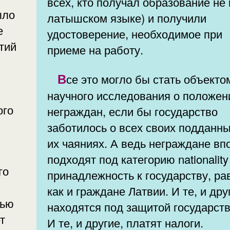
всех, кто получал образование не 
ыло
латышском языке) и получили
е
удостоверение, необходимое при
тий
приеме на работу.
Все это могло бы стать объектом
научного исследования о положен
ого
неграждан, если бы государство
заботилось о всех своих подданны
их чаяниях. А ведь неграждане вп
подходят под категорию nationality
принадлежность к государству, ра
как и граждане Латвии. И те, и дру
тью
находятся под защитой государств
т
И те, и другие, платят налоги.