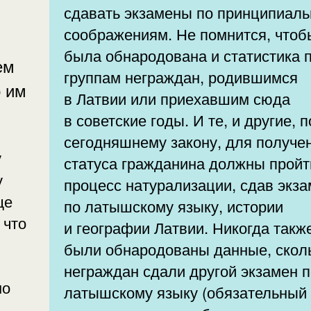
сдавать экзамены по принципиал
соображениям. Не помнится, чтоб
была обнародована и статистика 
ем
группам неграждан, родившимся
о им
в Латвии или приехавшим сюда
в советские годы. И те, и другие, п
сегодняшнему закону, для получе
статуса гражданина должны пройт
у
процесс натурализации, сдав экз
по латышскому языку, истории
 что
и географии Латвии. Никогда такж
были обнародованы данные, скол
неграждан сдали другой экзамен 
но
латышскому языку (обязательный