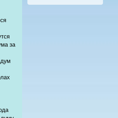
еся
утся
ума за
ндум
 думу.