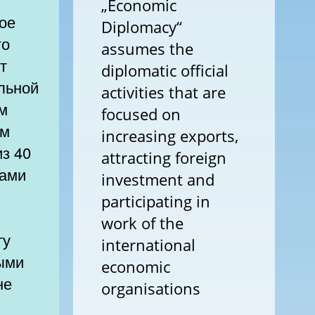
„Economic
кое
Diplomacy“
го
assumes the
т
diplomatic official
льной
activities that are
ам
focused on
ом
increasing exports,
з 40
attracting foreign
лами
investment and
participating in
work of the
ту
international
рыми
economic
не
organisations