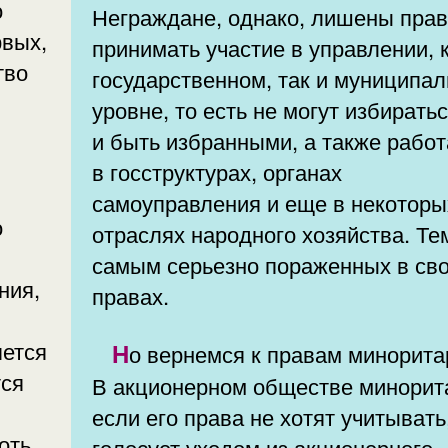
о
Неграждане, однако, лишены пра
рвых,
принимать участие в управлении, 
тво
государственном, так и муниципа
уровне, то есть не могут избирать
и быть избранными, а также работ
,
в госструктурах, органах
самоуправления и еще в некоторы
о
отраслях народного хозяйства. Те
самым серьезно пораженных в св
ния,
правах.
яется
Но вернемся к правам миноритариев.
тся
В акционерном обществе минорит
если его права не хотят учитывать
оть
голосует уходом из акционерного