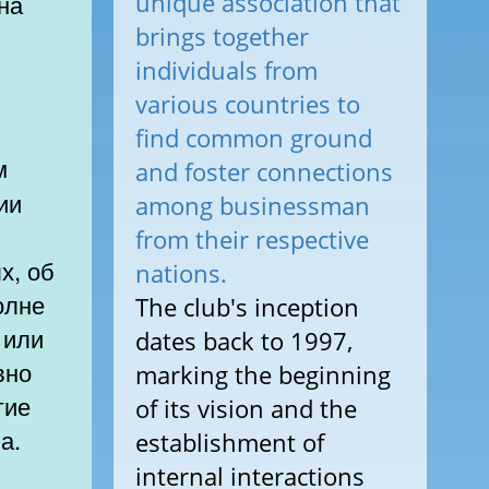
unique association that
на
brings together
individuals from
various countries to
find common ground
and foster connections
ии
among businessman
from their respective
х, об
nations.
олне
The club's inception
 или
dates back to 1997,
вно
marking the beginning
гие
of its vision and the
а.
establishment of
internal interactions