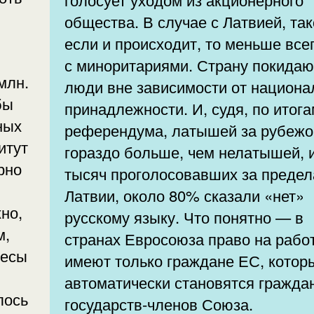
общества. В случае с Латвией, та
если и происходит, то меньше все
с миноритариями. Страну покидаю
млн.
люди вне зависимости от национа
бы
принадлежности. И, судя, по итог
ных
референдума, латышей за рубеж
итут
гораздо больше, чем нелатышей, и
рно
тысяч проголосовавших за преде
Латвии, около 80% сказали «нет»
но,
русскому языку. Что понятно — в
м,
странах Евросоюза право на рабо
ресы
имеют только граждане ЕС, кото
автоматически становятся гражда
лось
государств-членов Союза.