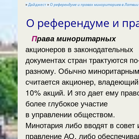
»
Дайджест
»
О референдуме и правах миноритариев в Латвии
О референдуме и пр
Права миноритарных
акционеров в законодательных
документах стран трактуются по-
разному. Обычно миноритарны
считается акционер, владеющи
10% акций. И это дает ему прав
более глубокое участие
в управлении обществом.
Минотария либо вводят в совет 
правление АО, либо обеспечива