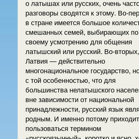
о латышах или русских, очень част
разговоры сводятся к этому. Во-пе
в стране имеется большое количес
смешанных семей, выбирающих по
своему усмотрению для общения
латышский или русский. Во-вторых
Латвия — действительно
многонациональное государство, н
с той особенностью, что для
большинства нелатышского населе
вне зависимости от национальной
принадлежности, русский язык явл
родным. И именно потому приходи
пользоваться термином
«русскоязычный», коротко и ясно, х