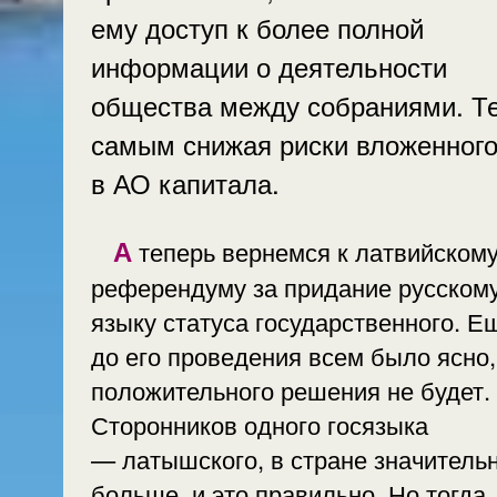
ему доступ к более полной
информации о деятельности
общества между собраниями. Т
самым снижая риски вложенног
в АО капитала.
А теперь вернемся к латвийскому
референдуму за придание русском
языку статуса государственного. Еще
до его проведения всем было ясно,
положительного решения не будет.
Сторонников одного госязыка
— латышского, в стране значитель
больше, и это правильно. Но тогда