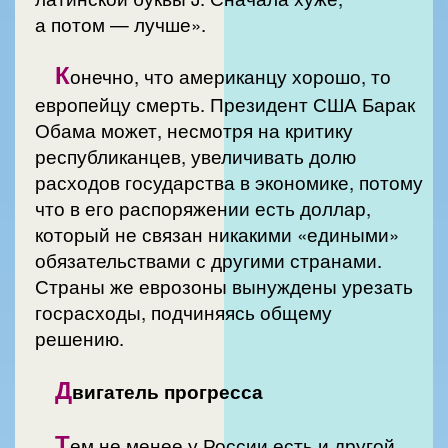
а потом — лучше».
К
онечно, что американцу хорошо, то
европейцу смерть. Президент США Барак
Обама может, несмотря на критику
республиканцев, увеличивать долю
расходов государства в экономике, потому
что в его распоряжении есть доллар,
который не связан никакими «едиными»
обязательствами с другими странами.
Страны же еврозоны вынуждены урезать
госрасходы, подчиняясь общему
решению.
Д
вигатель прогресса
Т
ем не менее у России есть и другой