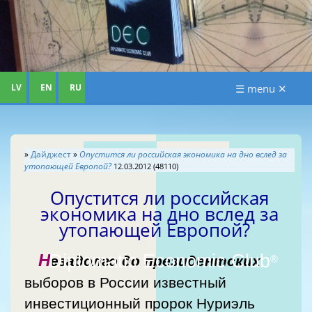
LV
EN
RU
☰ menu ✕
»
Дайджест
»
Опустится ли российская экономика на дно вслед за
утопающей Европой?
12.03.2012 (48110)
Опустится ли российская
экономика на дно вслед за
утопающей Европой?
Н
езадолго до президентских
Diplomatic Economic Club
®
выборов в России известный
инвестиционный пророк Нуриэль