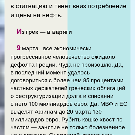
в стагнацию и тянет вниз потребление
и цены на нефть.
И
з грек — в варяги
9
марта все экономически
прогрессивное человечество ожидало
дефолта Греции. Чуда не произошло. Да,
в последний момент удалось
договориться с более чем 85 процентами
частных держателей греческих облигаций
о реструктуризации долга и списании
с него 100 миллиардов евро. Да, МВФ и ЕС
выделят Афинам до 20 марта 130
миллиардов евро. Рубить кошке хвост по
частям — занятие не только болезненное,
но и опасное. Очередной кредит лишь