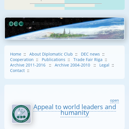
Home
::
About Diplomatic Club
::
DEC news
::
Cooperation
::
Publications
::
Trade Fair Riga
::
Archive 2011-2016
::
Archive 2004-2010
::
Legal
::
Contact
::
open
Appeal to world leaders and
humanity