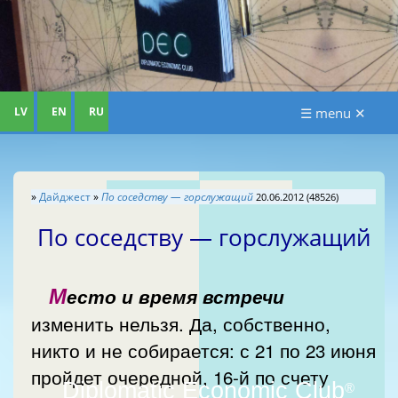
LV
EN
RU
☰ menu ✕
»
Дайджест
»
По соседству — горслужащий
20.06.2012 (48526)
По соседству — горслужащий
М
есто и время встречи
изменить нельзя. Да, собственно,
никто и не собирается: с 21 по 23 июня
пройдет очередной, 16-й по счету
Diplomatic Economic Club
®