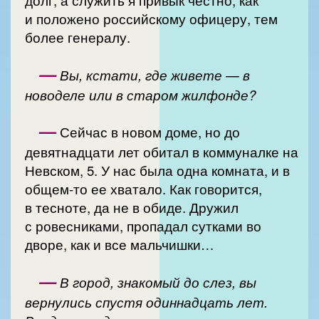
долг, а служить я привык честно, как
и положено российскому офицеру, тем
более генералу.
—
Вы, кстати, где живете — в
новоделе или в старом жилфонде?
—
Сейчас в новом доме, но до
девятнадцати лет обитал в коммуналке на
Невском, 5. У нас была одна комната, и в
общем-то ее хватало. Как говорится,
в тесноте, да не в обиде. Дружил
с ровесниками, пропадал сутками во
дворе, как и все мальчишки…
—
В город, знакомый до слез, вы
вернулись спустя одиннадцать лет.