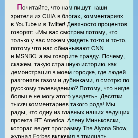
П
очитайте, что нам пишут наши
зрители из США в блогах, комментариях
в YouTube и в Twitter! Девяносто процентов
говорят: «Мы вас смотрим потому, что
только у вас можем увидеть то-то и то-то,
потому что нас обманывают СNN
и MSNBC, а вы говорите правду. Почему,
скажем, такую страшную историю, как
демонстрация в моем городке, где людей
разгоняли газом и дубинками, я смотрю по
русскому телевидению? Потому, что нигде
больше не могу этого увидеть». Десятки
тысяч комментариев такого рода! Мы
рады, что одну из главных наших ведущих
проекта RТ America, Алену Миньковски,
которая ведет программу The Alyona Show,
журнал Forbes включил в тридцать