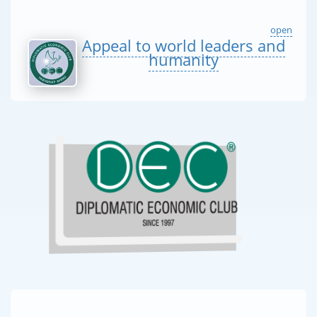
open
Appeal to world leaders and
humanity