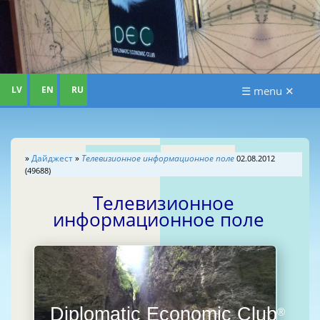
LV
EN
RU
☰ menu ✕
»
Дайджест
»
Телевизионное информационное поле
02.08.2012
(49688)
Телевизионное
информационное поле
Diplomatic Economic Club
®