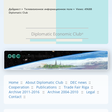
Дайджест » Телевизионное информационное поле » Views: 49688
Diplomatic Club
Diplomatic Economic Club
®
Home
::
About Diplomatic Club
::
DEC news
::
Cooperation
::
Publications
::
Trade Fair Riga
::
Archive 2011-2016
::
Archive 2004-2010
::
Legal
::
Contact
::