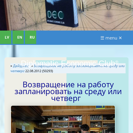
LV
EN
RU
☰ menu ✕
Diplomatic Economic Club
®
»
Дайджест
»
Возвращение на работу запланировать на среду или
четверг
22.08.2012 (50293)
Возвращение на работу
запланировать на среду или
четверг