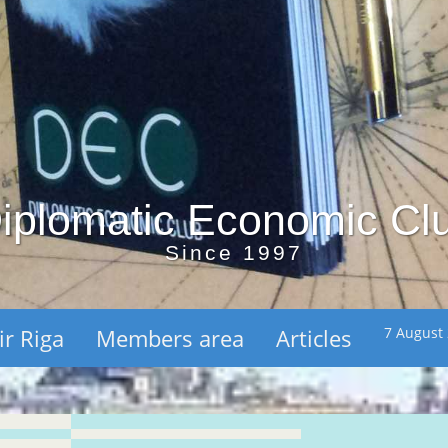
iplomatic Economic Cl
Since 1997
ir Riga
Members area
Articles
7 August 