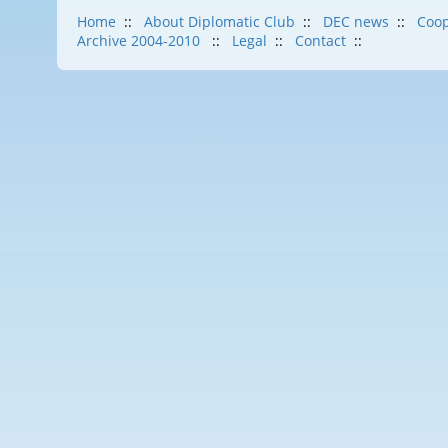
Home
::
About Diplomatic Club
::
DEC news
::
Coop
Archive 2004-2010
::
Legal
::
Contact
::