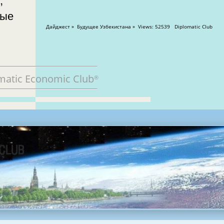
ные
Дайджест » Будущее Узбекистана » Views: 52539 Diplomatic Club
matic Economic Club
®