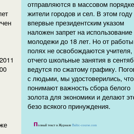
отправляются в массовом порядк
лет
жители городов и сел. В этом году
учен
впервые президентским указом
наложен запрет на использование
молодежи до 18 лет. Но от работы
полях не освобождаются учителя,
 2011
отчего школьные занятия в сентя
00
ведутся по сжатому графику. Пог
с людьми, мы удостоверились, что
понимают важность сбора белого
золота для экономики и делают эт
безо всякого принуждения.
п
уже
олный текст в Журнале
Baltic-course.com
,