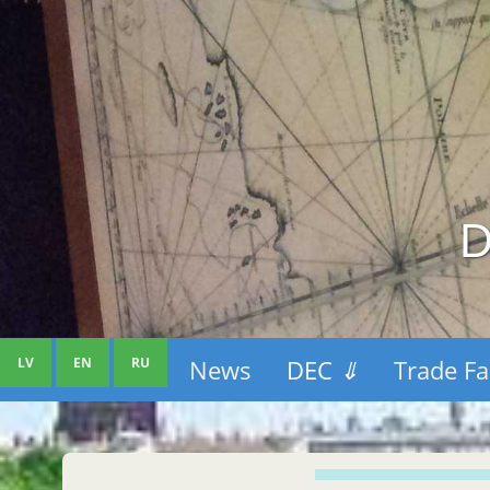
D
LV
EN
RU
News
DEC
⇓
Trade Fa