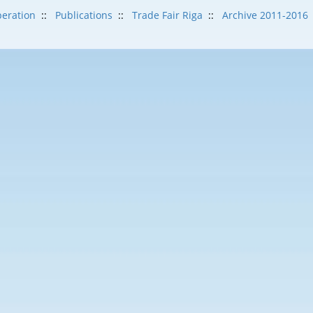
eration
::
Publications
::
Trade Fair Riga
::
Archive 2011-2016