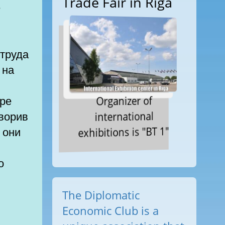
Trade Fair in Riga
е
 труда
 на
бре
Organizer of
оворив
international
exhibitions is "BT 1"
 они
о
The Diplomatic
Economic Club is a