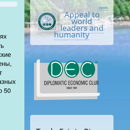
open
Appeal to
world
leaders and
humanity
ть
ские
ены,
т
разных
о 50