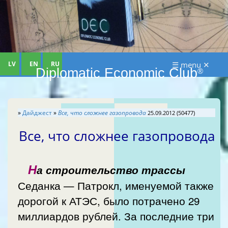
LV
EN
RU
☰ menu ✕
Diplomatic Economic Club
®
»
Дайджест
»
Все, что сложнее газопровода
25.09.2012 (50477)
Все, что сложнее газопровода
Н
а строительство трассы
Седанка — Патрокл, именуемой также
дорогой к АТЭС, было потрачено 29
миллиардов рублей. За последние три