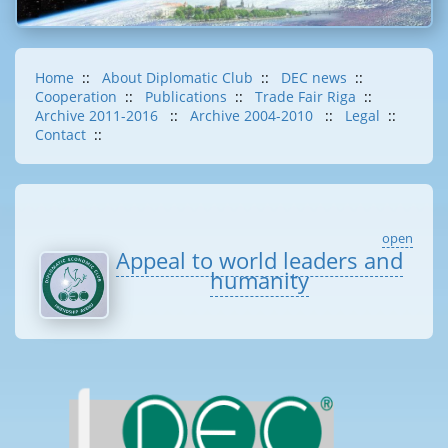
Home
::
About Diplomatic Club
::
DEC news
::
Cooperation
::
Publications
::
Trade Fair Riga
::
Archive 2011-2016
::
Archive 2004-2010
::
Legal
::
Contact
::
open
Appeal to world leaders and
humanity