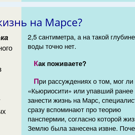
 жизнь на Марсе?
2,5 сантиметра, а на такой глубин
воды точно нет.
ного
Как поживаете?
з
При рассуждениях о том, мог ли
«Кьюриосити» или упавший ранее
у
занести жизнь на Марс, специали
сразу вспоминают про теорию
ых
панспермии, согласно которой жиз
Землю была занесена извне. Поч