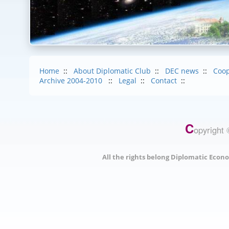
Home
::
About Diplomatic Club
::
DEC news
::
Coop
Archive 2004-2010
::
Legal
::
Contact
::
C
opyright 
All the rights belong Diplomatic Econo