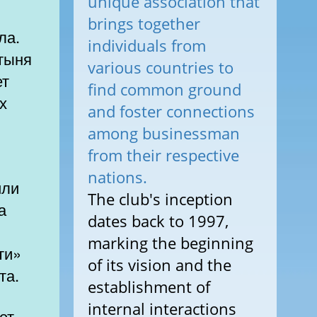
unique association that
brings together
ла.
individuals from
стыня
various countries to
ет
find common ground
х
and foster connections
among businessman
from their respective
nations.
или
The club's inception
а
dates back to 1997,
marking the beginning
ти»
of its vision and the
та.
establishment of
internal interactions