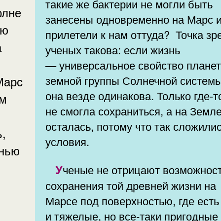
такие же бактерии не могли быть
олне
занесены одновременно на Марс 
ую
прилетели к нам оттуда? Точка зрения
а
ученых такова: если жизнь
— универсальное свойство плане
земной группы Солнечной системы
Марс
она везде одинакова. Только где-т
ам
не смогла сохраниться, а на Земл
осталась, потому что так сложили
,
условия.
знью
Ученые не отрицают возможности
сохранения той древней жизни на
Марсе под поверхностью, где есть
и тяжелые, но все-таки пригодные