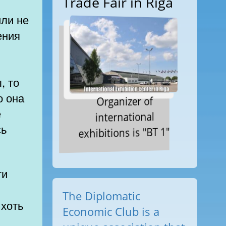
Trade Fair in Riga
или не
т
, то
о она
Organizer of
е
international
сь
exhibitions is "BT 1"
The Diplomatic
 хоть
Economic Club is a