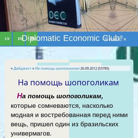
Diplomatic Economic Club
®
LV
EN
RU
☰ menu ✕
»
Дайджест
»
На помощь шопоголикам
26.09.2012 (53785)
На помощь шопоголикам
Н
а помощь шопоголикам,
которые сомневаются, насколько
модная и востребованная перед ними
вещь, пришел один из бразильских
универмагов.