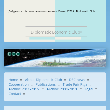
Дайджест » На помощь шопоголикам » Views: 53785 Diplomatic Club
Diplomatic Economic Club
®
Home
::
About Diplomatic Club
::
DEC news
::
Cooperation
::
Publications
::
Trade Fair Riga
::
Archive 2011-2016
::
Archive 2004-2010
::
Legal
::
Contact
::