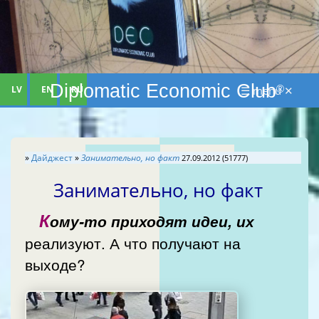
Diplomatic Economic Club
®
LV
EN
RU
☰ menu ✕
»
Дайджест
»
Занимательно, но факт
27.09.2012 (51777)
Занимательно, но факт
К
ому-то приходят идеи, их
реализуют. А что получают на
выходе?