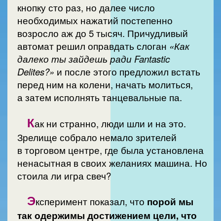
кнопку сто раз, но далее число
необходимых нажатий постепенно
возросло аж до 5 тысяч. Причудливый
автомат решил оправдать слоган
«Как
далеко ты зайдешь ради Fantastic
Delites?»
и после этого предложил встать
перед ним на колени, начать молиться,
а затем исполнять танцевальные па.
К
ак ни странно, люди шли и на это.
Зрелище собрало немало зрителей
в торговом центре, где была установлена
ненасытная в своих желаниях машина. Но
стоила ли игра свеч?
Э
ксперимент показал, что
порой мы
так одержимы достижением цели, что