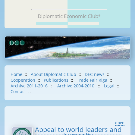
Diplomatic Economic Club
®
Home
::
About Diplomatic Club
::
DEC news
::
Cooperation
::
Publications
::
Trade Fair Riga
::
Archive 2011-2016
::
Archive 2004-2010
::
Legal
::
Contact
::
open
Appeal to world leaders and