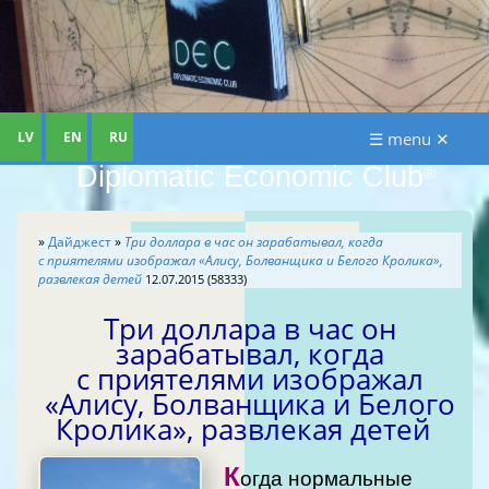
LV
EN
RU
☰ menu ✕
Diplomatic Economic Club
®
»
Дайджест
»
Три доллара в час он зарабатывал, когда
с приятелями изображал «Алису, Болванщика и Белого Кролика»,
развлекая детей
12.07.2015 (58333)
Три доллара в час он
зарабатывал, когда
с приятелями изображал
«Алису, Болванщика и Белого
Кролика», развлекая детей
К
огда нормальные