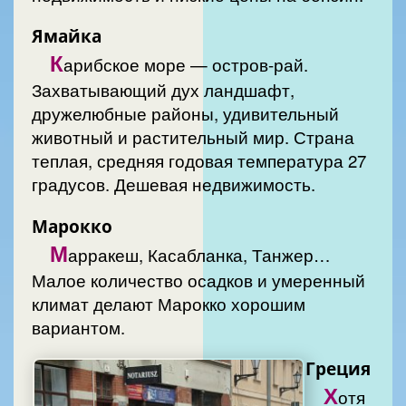
Ямайка
К
арибское море — остров-рай.
Захватывающий дух ландшафт,
дружелюбные районы, удивительный
животный и растительный мир. Страна
теплая, средняя годовая температура 27
градусов. Дешевая недвижимость.
Марокко
М
арракеш, Касабланка, Танжер…
Малое количество осадков и умеренный
климат делают Марокко хорошим
вариантом.
Греция
Х
отя