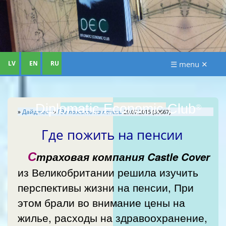
LV
EN
RU
☰ menu ✕
Diplomatic Economic Club
®
»
Дайджест
»
Где пожить на пенсии
29.07.2015 (59667)
Где пожить на пенсии
С
траховая компания Castle Cover
из Великобритании решила изучить
перспективы жизни на пенсии, При
этом брали во внимание цены на
жилье, расходы на здравоохранение,