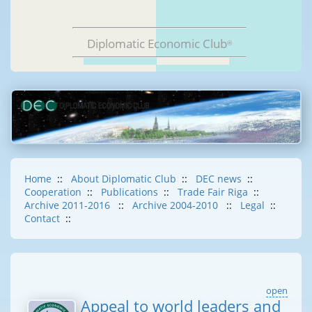
Diplomatic Economic Club
®
Home
::
About Diplomatic Club
::
DEC news
::
Cooperation
::
Publications
::
Trade Fair Riga
::
Archive 2011-2016
::
Archive 2004-2010
::
Legal
::
Contact
::
open
Appeal to world leaders and