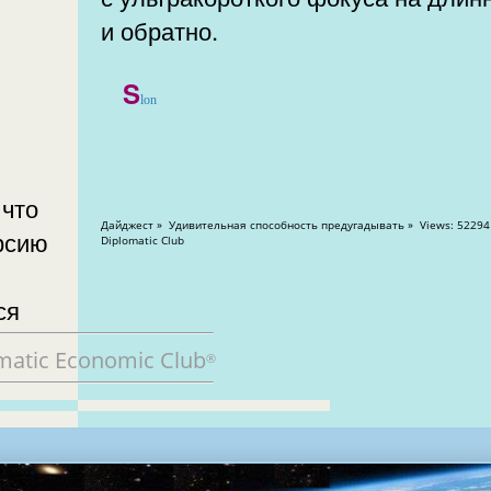
и обратно.
S
lon
 что
Дайджест » Удивительная способность предугадывать » Views: 52294
рсию
Diplomatic Club
ся
matic Economic Club
®