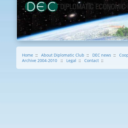
Home
::
About Diplomatic Club
::
DEC news
::
Coop
Archive 2004-2010
::
Legal
::
Contact
::