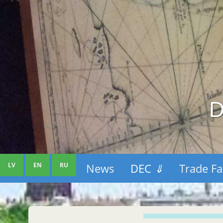
D
LV
EN
RU
News
DEC
⇓
Trade Fa