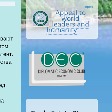
open
Appeal to
world
leaders and
humanity
ывают
этом
тент.
йства
ед
на