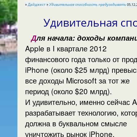
»
Дайджест
»
Удивительная способность предугадывать
05.12.
Удивительная сп
Для начала: доходы компании
Apple в I квартале 2012
финансового года только от про
iPhone (около $25 млрд) превы
все доходы Microsoft за тот же
период (около $20 млрд).
И удивительно, именно сейчас Apple
разрабатывает технологию, кото
должна в буквальном смысле
уничтожить рынок iPhone.