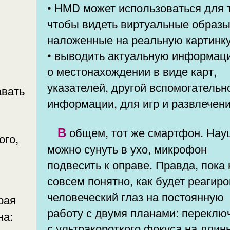
• HMD может использоваться для т
чтобы видеть виртуальные образы
наложенные на реальную картинку
• выводить актуальную информац
о местонахождении в виде карт,
указателей, другой вспомогательн
авать
информации, для игр и развлечени
В общем, тот же смартфон. Наушник
ого,
можно сунуть в ухо, микрофон
подвесить к оправе. Правда, пока 
совсем понятно, как будет реагир
человеческий глаз на постоянную
работу с двумя планами: переклю
на:
с ультракороткого фокуса на длин