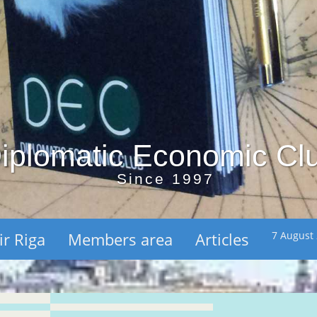
iplomatic Economic Cl
Since 1997
ir Riga
Members area
Articles
7 August 