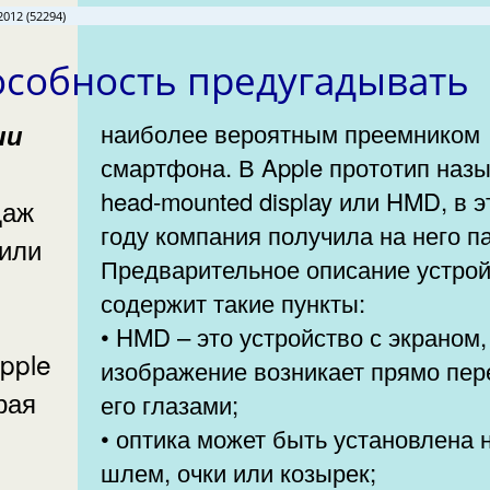
2012 (52294)
особность предугадывать
наиболее вероятным преемником
смартфона. В Apple прототип наз
head-mounted display или HMD, в 
даж
году компания получила на него па
сили
Предварительное описание устро
содержит такие пункты:
• HMD – это устройство с экраном,
изображение возникает прямо пер
рая
его глазами;
• оптика может быть установлена 
шлем, очки или козырек;