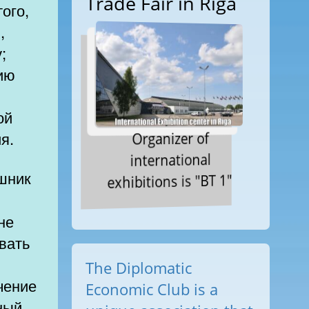
Trade Fair in Riga
ого,
,
;
ию
ой
Organizer of
я.
international
exhibitions is "BT 1"
не
овать
The Diplomatic
чение
Economic Club is a
ный