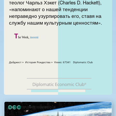
теолог Чарльз Хэкет (Charles D. Hackett),
«напоминают о нашей тенденции
неправедно узурпировать его, ставя на
службу нашим культурным ценностям».
T
he Week,
inosmi
Дайджест » История Рождества » Views: 67341 Diplomatic Club
Diplomatic Economic Club
®