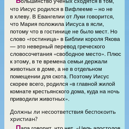
ольшинство ученых сходятся в том,
что Иисус родился в Вифлееме – но не
в хлеву. В Евангелии от Луки говорится,
что Мария положила Иисуса в ясли,
потому что в гостинице не было мест. Но
слово «гостиница» в Библии короля Якова
— это неверный перевод греческого
словосочетания «свободное место». Плюс
к этому, в те времена семьи держали
животных в доме, а не в отдельном
помещении для скота. Поэтому Иисус
скорее всего, родился «в главной жилой
комнате крестьянского дома, куда на ночь
приводили животных».
Должны ли несоответствия беспокоить
христиан?
П
апа говорит, что нет. «Цель апостолов