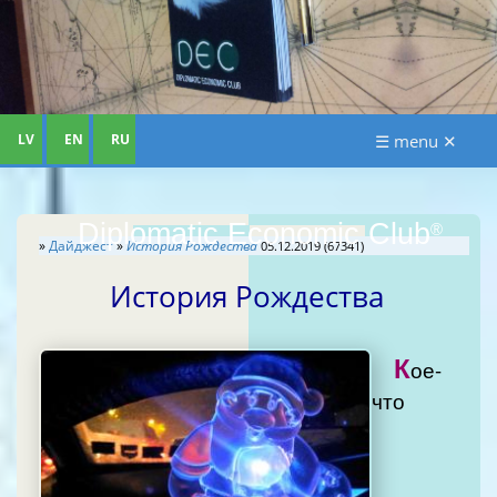
LV
EN
RU
☰ menu ✕
Diplomatic Economic Club
®
»
Дайджест
»
История Рождества
05.12.2019 (67341)
История Рождества
К
ое-
что