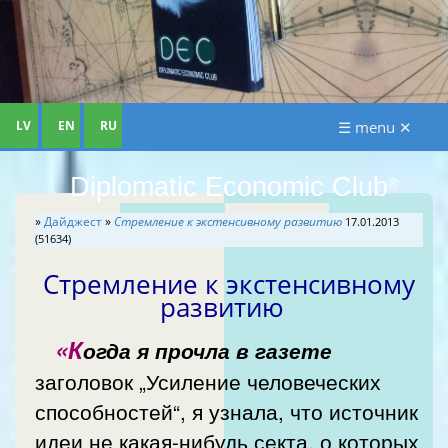
LV
EN
RU
☰ menu ✕
Diplomatic Economic Club
®
»
Дайджест
»
Cтремление к экстенсивному развитию
17.01.2013
(51634)
Cтремление к экстенсивному
развитию
«К
огда я прочла в газете
заголовок „Усиление человеческих
способностей“, я узнала, что источник
идеи не какая-нибудь секта, о которых