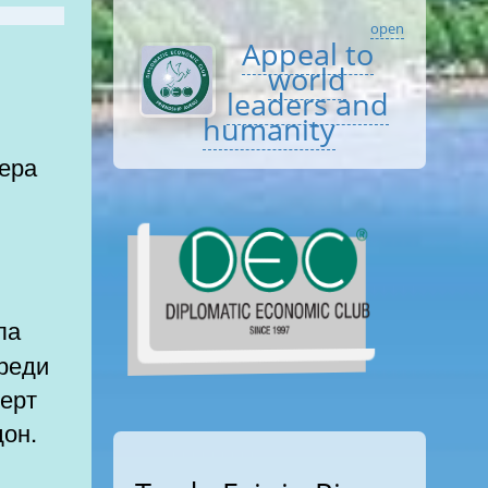
open
Appeal to
world
leaders and
humanity
иера
среди
берт
дон.