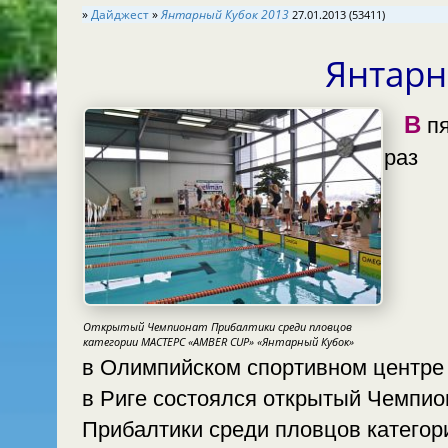
»
Дайджест
»
Янтарный Кубок 2013
27.01.2013 (53411)
Янтарн
В пятый
раз
Открытый Чемпионат Прибалтики среди пловцов
категории МАСТЕРС «AMBER CUP» «Янтарный Кубок»
в Олимпийском спортивном центре
в Риге состоялся открытый Чемпионат
Прибалтики среди пловцов категор