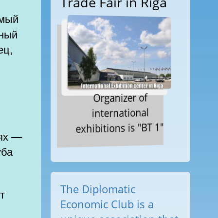
Trade Fair in Riga
ный
ец,
Organizer of
international
exhibitions is "BT 1"
ях —
уба
The Diplomatic
Economic Club is a