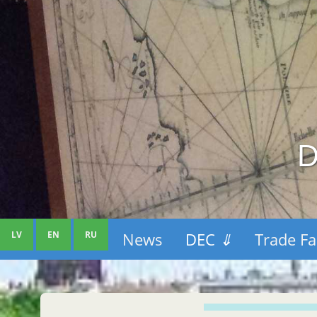
D
LV
EN
RU
News
DEC
⇓
Trade Fa