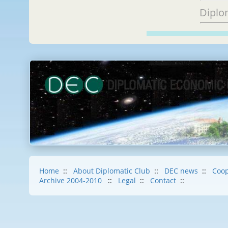
Diplo
Home
::
About Diplomatic Club
::
DEC news
::
Coop
Archive 2004-2010
::
Legal
::
Contact
::