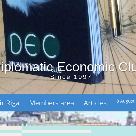
iplomatic Economic Cl
Since 1997
ir Riga
Members area
Articles
8 August