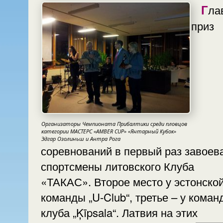
Главный
приз
Организаторы Чемпионата Прибалтики среди пловцов
категории МАСТЕРС «AMBER CUP» «Янтарный Кубок»
Эдгар Озолиньш и Антра Рога
соревнований в первый раз завоев
спортсмены литовского Клуба
«ТАКАС». Второе место у эстонско
команды „U-Club“, третье – у коман
клуба „Ķīpsala“. Латвия на этих