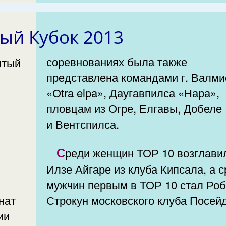
ый Кубок 2013
соревнованиях была также
представлена командами г. Валм
«Оtra elpa», Даугавпилса «Нара»,
пловцам из Огре, Елгавы, Добеле
и Вентспилса.
Среди женщин ТОР 10 возглавила
Илзе Айгаре из клуба Кипсала, а 
мужчин первым в ТОР 10 стал Ро
Строкун московского клуба Посей
ии