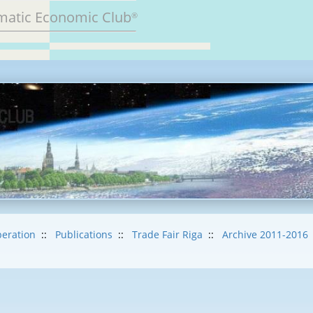
matic Economic Club
®
eration
::
Publications
::
Trade Fair Riga
::
Archive 2011-2016