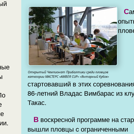
Самый
опыт
плов
Открытый Чемпионат Прибалтики среди пловцов
ы
категории МАСТЕРС «AMBER CUP» «Янтарный Кубок»
стартовавший в этих соревновани
86-летний Владас Вимбарас из кл
По
Такас.
е
ке
В воскресной программе на старт
ии.
вышли пловцы c ограниченными