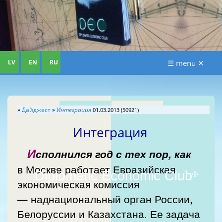
LV
EN
RU
☰ menu ✕
»
Дайджест
»
Интеграция
01.03.2013 (50921)
Интеграция
И
сполнился год с тех пор, как
в Москве работает Евразийская
Diplomatic Economic Club
®
экономическая комиссия
— наднациональный орган России,
Белоруссии и Казахстана. Ее задача