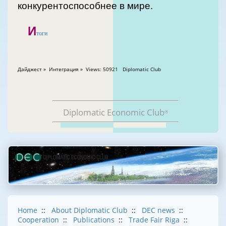
конкурентоспособнее в мире.
И
тоги
Дайджест » Интеграция » Views: 50921 Diplomatic Club
Diplomatic Economic Club
®
Home
::
About Diplomatic Club
::
DEC news
::
Cooperation
::
Publications
::
Trade Fair Riga
::