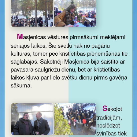
M
asļenicas vēstures pirmsākumi meklējami
senajos laikos. Šie svētki nāk no pagānu
kultūras, tomēr pēc kristietības pieņemšanas tie
saglabājas. Sākotnēji Masļenica bija saistīta ar
pavasara saulgriežu dienu, bet ar kristietības
laikos kļuva par lielo svētku dienu pirms gavēņa
sākuma.
S
ekojot
tradīcijām,
noslēdzot
svinības tiek