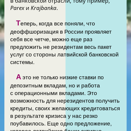
в банковской отрасли, тому пример,
Parex
и
Krajbanka
.
Т
еперь, когда все поняли, что
деоффшоризация в России проявляет
себя все четче, можно еще раз
предложить не резидентам весь пакет
услуг со стороны латвийской банковской
системы.
А
это не только низкие ставки по
депозитным вкладам, но и работа
с операционными вкладами. Это
возможность для нерезидентов получить
кредиты, своих желающих кредитоваться
в результате кризиса у нас резко
поубавилось. Еще одно предложение,
которое латвийские банки активно