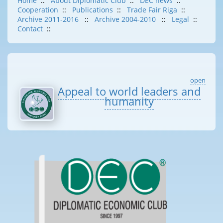
Home
::
About Diplomatic Club
::
DEC news
::
Cooperation
::
Publications
::
Trade Fair Riga
::
Archive 2011-2016
::
Archive 2004-2010
::
Legal
::
Contact
::
open
Appeal to world leaders and
humanity