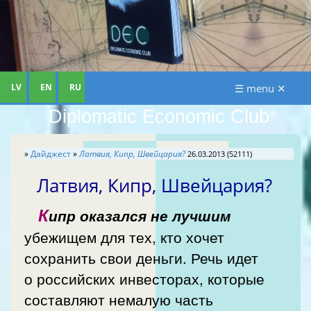
LV
EN
RU
☰ menu ✕
Diplomatic Economic Club
®
»
Дайджест
»
Латвия, Кипр, Швейцария?
26.03.2013 (52111)
Латвия, Кипр, Швейцария?
К
ипр оказался не лучшим
убежищем для тех, кто хочет
сохранить свои деньги. Речь идет
о российских инвесторах, которые
составляют немалую часть