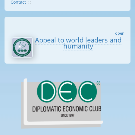
Contact
::
open
Appeal to world leaders and
humanity