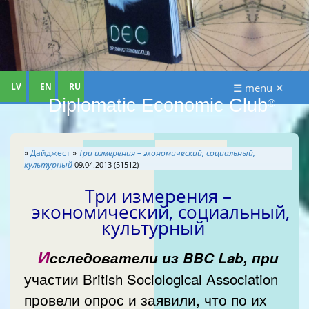
LV
EN
RU
☰ menu ✕
Diplomatic Economic Club
®
»
Дайджест
»
Три измерения – экономический, социальный,
культурный
09.04.2013 (51512)
Три измерения –
экономический, социальный,
культурный
И
сследователи из BBC Lab, при
участии British Sociological Association
провели опрос и заявили, что по их