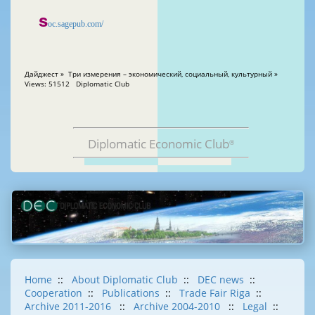
s
oc.sagepub.com/
Дайджест » Три измерения – экономический, социальный, культурный »
Views: 51512 Diplomatic Club
Diplomatic Economic Club
®
Home
::
About Diplomatic Club
::
DEC news
::
Cooperation
::
Publications
::
Trade Fair Riga
::
Archive 2011-2016
::
Archive 2004-2010
::
Legal
::