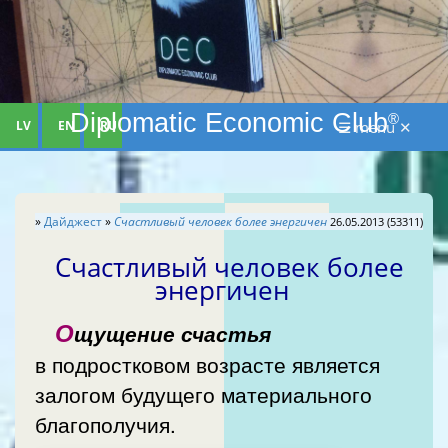
Diplomatic Economic Club
®
LV
EN
RU
☰ menu ✕
»
Дайджест
»
Счастливый человек более энергичен
26.05.2013 (53311)
Счастливый человек более
энергичен
О
щущение счастья
в подростковом возрасте является
залогом будущего материального
благополучия.