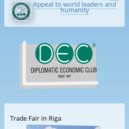
Appeal to world leaders and
humanity
Trade Fair in Riga