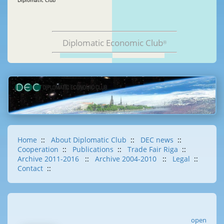
Diplomatic Club
Diplomatic Economic Club
®
Home
::
About Diplomatic Club
::
DEC news
::
Cooperation
::
Publications
::
Trade Fair Riga
::
Archive 2011-2016
::
Archive 2004-2010
::
Legal
::
Contact
::
open