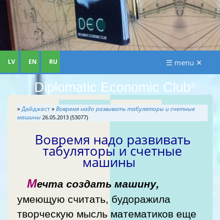
LV
EN
RU
☰ menu ✕
Diplomatic Economic Club
®
»
Дайджест
»
Вовремя надо развивать табуляторы и счетные
машины
26.05.2013 (53077)
Вовремя надо развивать
табуляторы и счетные
машины
М
ечта создать машину,
умеющую считать, будоражила
творческую мысль математиков еще