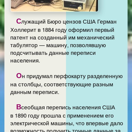
С
лужащий Бюро цензов США Герман
Холлерит в 1884 году оформил первый
патент на созданный им механический
табулятор — машину, позволявшую
подсчитывать данные переписи
населения.
О
н придумал перфокарту разделенную
на столбцы, соответствующие разным
данным переписи.
В
сеобщая перепись населения США
в 1890 году прошла с применением его
электрической машины, что впервые дало
возможность получить точные данные за