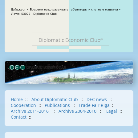
Дайджест » Вовремя надо развивать табуляторы и счетные машины »
Views: 53077 Diplomatic Club
Diplomatic Economic Club
®
Home
::
About Diplomatic Club
::
DEC news
::
Cooperation
::
Publications
::
Trade Fair Riga
::
Archive 2011-2016
::
Archive 2004-2010
::
Legal
::
Contact
::