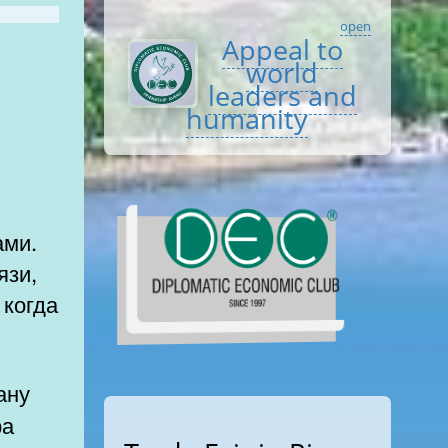
open
Appeal to
world
leaders and
humanity
ами.
язи,
 когда
ра