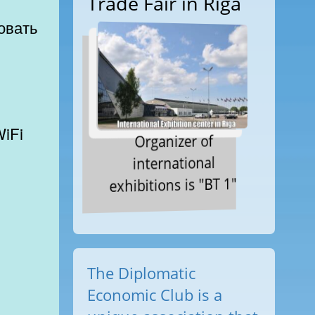
Trade Fair in Riga
WiFi
Organizer of
international
exhibitions is "BT 1"
The Diplomatic
Economic Club is a