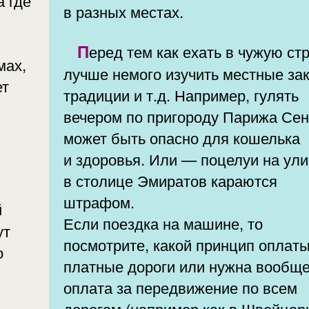
а где
в разных местах.
Перед тем как ехать в чужую страну,
мах,
лучше немого изучить местные за
ет
традиции и т.д. Например, гулять
вечером по пригороду Парижа Се
может быть опасно для кошелька
и здоровья. Или — поцелуи на ул
в столице Эмиратов караются
штрафом.
Если поездка на машине, то
ут
посмотрите, какой принцип оплаты
о
платные дороги или нужна вообщ
оплата за передвижение по всем
дорогам (например как в Швейцар