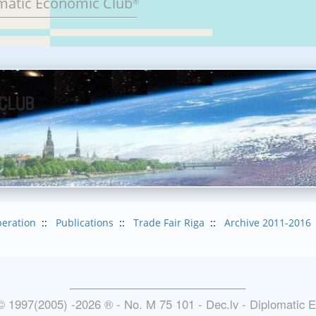
matic Economic Club
®
eration
::
Publications
::
Trade Fair Riga
::
Archive 2011-2016
© 1997(2005) -
2026
®
- No. M 75 101 - Dec.lv - Diplomatic 