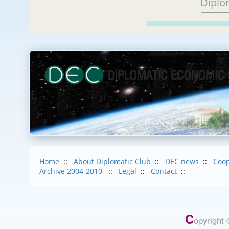
Diplo
Home
::
About Diplomatic Club
::
DEC news
::
Coop
Archive 2004-2010
::
Legal
::
Contact
::
C
opyright 