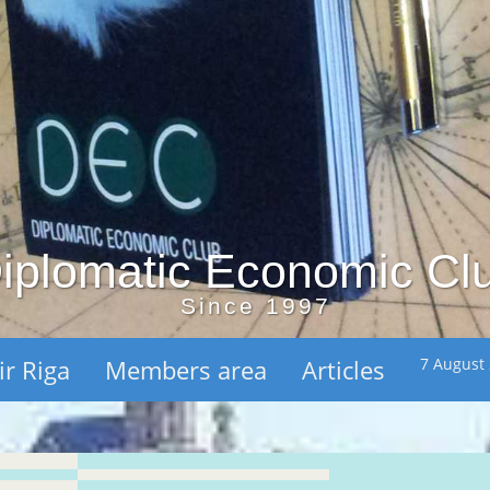
iplomatic Economic Cl
Since 1997
ir Riga
Members area
Articles
7 August 