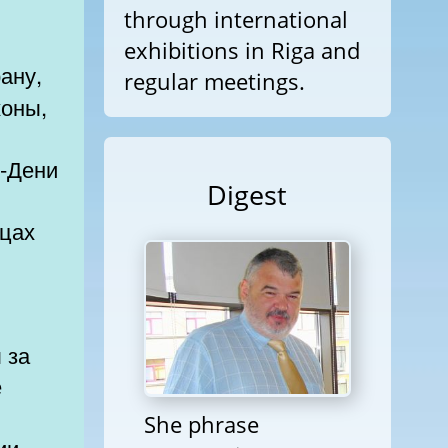
through international
exhibitions in Riga and
regular meetings.
коны,
н-Дени
Digest
ицах
 за
е
She phrase
ии,