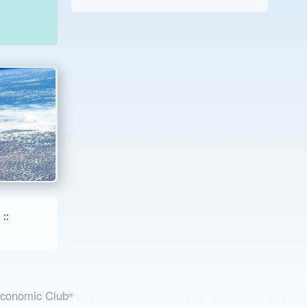
::
Economic Club
®