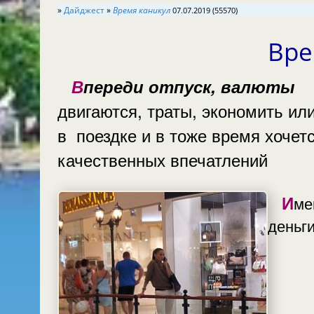
»
Дайджест
»
Время каникул
07.07.2019 (55570)
Вре
Впереди отпуск, валюты
двигаются, траты, экономить или нет
в поездке и в тоже время хочет
качественных впечатлений
Имейте
деньг