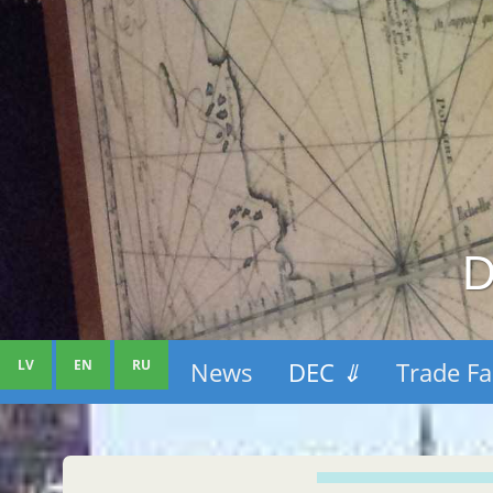
D
LV
EN
RU
News
DEC
⇓
Trade Fa