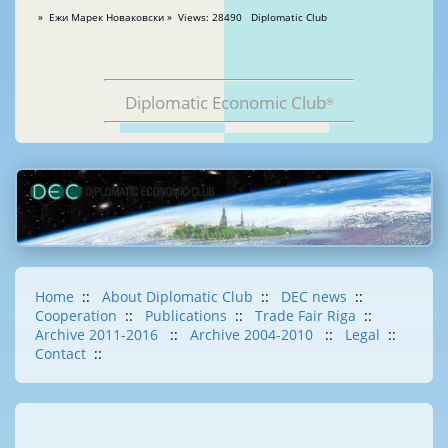
» Ежи Марек Новаковски » Views: 28490 Diplomatic Club
Diplomatic Economic Club
®
Home
::
About Diplomatic Club
::
DEC news
::
Cooperation
::
Publications
::
Trade Fair Riga
::
Archive 2011-2016
::
Archive 2004-2010
::
Legal
::
Contact
::