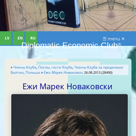
LV
EN
RU
☰ menu ✕
Diplomatic Economic Club
®
»
Члены Клуба
,
Послы, гости Клуба
,
Члены Клуба за пределами
Балтии
,
Польша
»
Ежи Марек Новаковски
26.08.2013 (28490)
Ежи Марек Новаковски