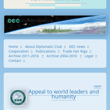
Home
::
About Diplomatic Club
::
DEC news
::
Cooperation
::
Publications
::
Trade Fair Riga
::
Archive 2011-2016
::
Archive 2004-2010
::
Legal
::
Contact
::
open
Appeal to world leaders and
humanity