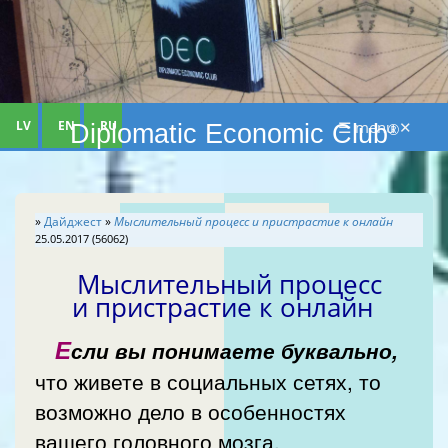
LV
EN
RU
☰ menu ✕
Diplomatic Economic Club
®
»
Дайджест
»
Мыслительный процесс и пристрастие к онлайн
25.05.2017 (56062)
Мыслительный процесс
и пристрастие к онлайн
Е
сли вы понимаете буквально,
что живете в социальных сетях, то
возможно дело в особенностях
вашего головного мозга.