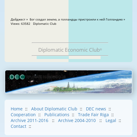
Дайджест » Бог создал землю, а голландцы пристроили к ней Голландию »
Views: 63582 Diplomatic Club
Diplomatic Economic Club
®
Home
::
About Diplomatic Club
::
DEC news
::
Cooperation
::
Publications
::
Trade Fair Riga
::
Archive 2011-2016
::
Archive 2004-2010
::
Legal
::
Contact
::