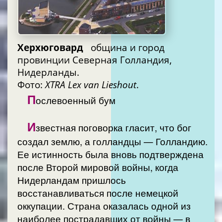
Херхюговард
община и город
провинции Северная Голландия,
Нидерланды.
Фото:
XTRA Lex van Lieshout
.
П
ослевоенный бум
И
звестная поговорка гласит, что бог
создал землю, а голландцы — Голландию.
Ее истинность была вновь подтверждена
после Второй мировой войны, когда
Нидерландам пришлось
восстанавливаться после немецкой
оккупации. Страна оказалась одной из
наиболее пострадавших от войны — в