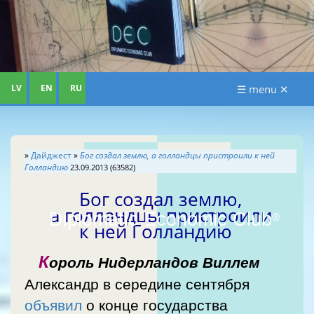
LV
EN
RU
☰ menu ✕
»
Дайджест
»
Бог создал землю, а голландцы пристроили к ней
Голландию
23.09.2013 (63582)
Бог создал землю,
а голландцы пристроили
Diplomatic Economic Club
®
к ней Голландию
К
ороль Нидерландов Виллем
Александр в середине сентября
объявил
о конце государства