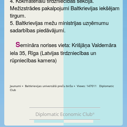
4. Kokmateriālu tirdzniecības sekcija.
Mežizstrādes pakalpojumi Baltkrievijas iekšējam
tirgum.
5. Baltkrievijas mežu ministrijas uzņēmumu
sadarbības piedāvājumi.
S
emināra norises vieta: Krišjāņa Valdemāra
iela 35, Rīga (Latvijas tirdzniecības un
rūpniecības kamera)
Jaunumi » Baltkrievijas universālā preču birža » Views: 147011 Diplomatic
Club
Diplomatic Economic Club
®