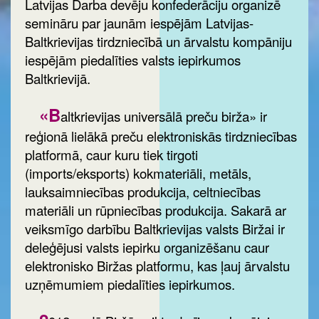
Latvijas Darba devēju konfederāciju organizē
semināru par jaunām iespējām Latvijas-
Baltkrievijas tirdzniecībā un ārvalstu kompāniju
iespējām piedalīties valsts iepirkumos
Baltkrievijā.
«B
altkrievijas universālā preču birža» ir
reģionā lielākā preču elektroniskās tirdzniecības
platformā, caur kuru tiek tirgoti
(imports/eksports) kokmateriāli, metāls,
lauksaimniecības produkcija, celtniecības
materiāli un rūpniecības produkcija. Sakarā ar
veiksmīgo darbību Baltkrievijas valsts Biržai ir
deleģējusi valsts iepirku organizēšanu caur
elektronisko Biržas platformu, kas ļauj ārvalstu
uzņēmumiem piedalīties iepirkumos.