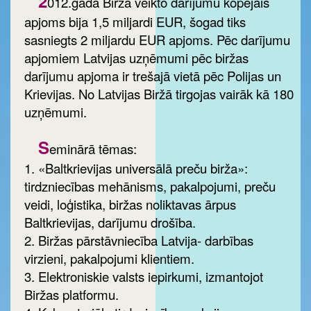
2
012.gadā Biržā veikto darījumu kopējais
apjoms bija 1,5 miljardi EUR, šogad tiks
sasniegts 2 miljardu EUR apjoms. Pēc darījumu
apjomiem Latvijas uzņēmumi pēc biržas
darījumu apjoma ir trešajā vietā pēc Polijas un
Krievijas. No Latvijas Biržā tirgojas vairāk kā 180
uzņēmumi.
S
eminārā tēmas:
1. «Baltkrievijas universālā preču birža»:
tirdzniecības mehānisms, pakalpojumi, preču
veidi, loģistika, biržas noliktavas ārpus
Baltkrievijas, darījumu drošība.
2. Biržas pārstāvniecība Latvija- darbības
virzieni, pakalpojumi klientiem.
3. Elektroniskie valsts iepirkumi, izmantojot
Biržas platformu.