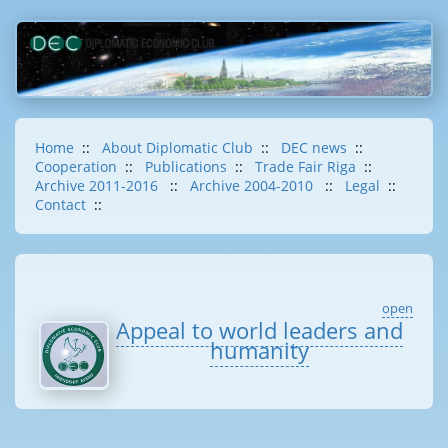
Home
::
About Diplomatic Club
::
DEC news
::
Cooperation
::
Publications
::
Trade Fair Riga
::
Archive 2011-2016
::
Archive 2004-2010
::
Legal
::
Contact
::
open
Appeal to world leaders and
humanity