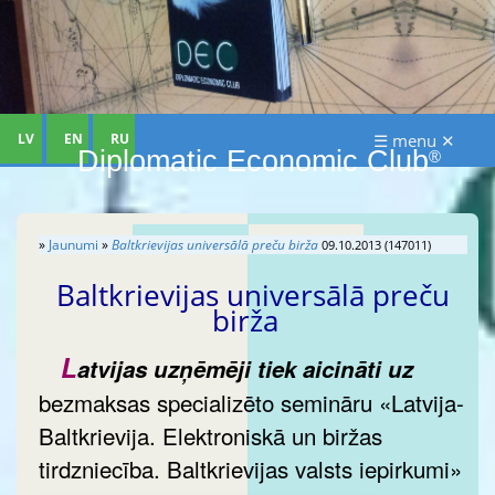
LV
EN
RU
☰ menu ✕
Diplomatic Economic Club
®
»
Jaunumi
»
Baltkrievijas universālā preču birža
09.10.2013 (147011)
Baltkrievijas universālā preču
birža
L
atvijas uzņēmēji tiek aicināti uz
bezmaksas specializēto semināru «Latvija-
Baltkrievija. Elektroniskā un biržas
tirdzniecība. Baltkrievijas valsts iepirkumi»