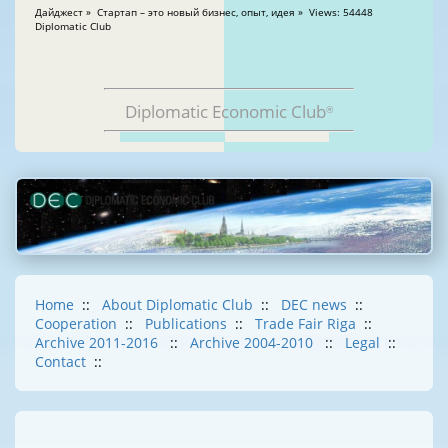
Дайджест » Стартап – это новый бизнес, опыт, идея » Views: 54448
Diplomatic Club
Diplomatic Economic Club
®
Home
::
About Diplomatic Club
::
DEC news
::
Cooperation
::
Publications
::
Trade Fair Riga
::
Archive 2011-2016
::
Archive 2004-2010
::
Legal
::
Contact
::