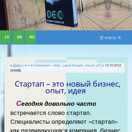
LV
EN
RU
☰ menu ✕
»
Дайджест
»
Стартап – это новый бизнес, опыт, идея
13.10.2013
Diplomatic Economic Club
®
(54448)
Стартап – это новый бизнес,
опыт, идея
С
егодня довольно часто
встречается слово стартап.
Специалисты определяют «стартап»
как развивающаяся компания, бизнес