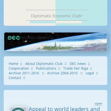
Diplomatic Economic Club
®
Home
::
About Diplomatic Club
::
DEC news
::
Cooperation
::
Publications
::
Trade Fair Riga
::
Archive 2011-2016
::
Archive 2004-2010
::
Legal
::
Contact
::
open
Appeal to world leaders and