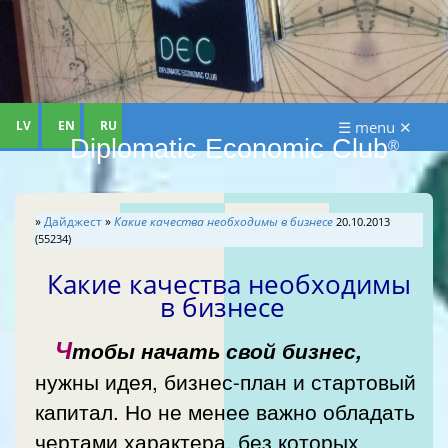
LV
EN
RU
☰ menu ✕
Diplomatic Economic Club
®
»
Дайджест
»
Какие качества необходимы в бизнесе
20.10.2013
(55234)
Какие качества необходимы
в бизнесе
Ч
тобы начать свой бизнес,
нужны идея, бизнес-план и стартовый
капитал. Но не менее важно обладать
чертами характера, без которых