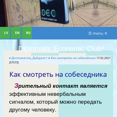
LV
EN
RU
☰ menu ✕
Diplomatic Economic Club
®
»
Дипломатия
,
Дайджест
»
Как смотреть на собеседника
17.02.2021
(57573)
Как смотреть на собеседника
З
рительный контакт является
эффективным невербальным
сигналом, который можно передать
другому человеку.