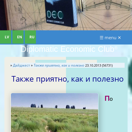
LV
EN
RU
☰ menu ✕
Diplomatic Economic Club
®
»
Дайджест
»
Также приятно, как и полезно
23.10.2013 (56731)
Также приятно, как и полезно
П
о