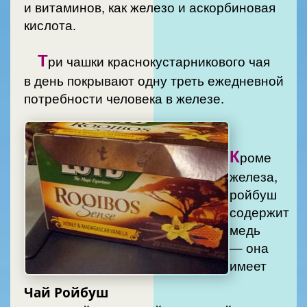
и витаминов, как железо и аскорбиновая
кислота.
Т
ри чашки краснокустарникового чая
в день покрывают одну треть ежедневной
потребности человека в железе.
К
роме
железа,
ройбуш
содержит
медь
— она
имеет
Чай Ройбуш