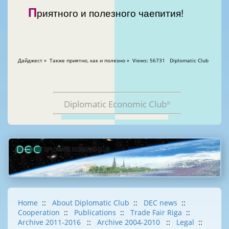
П
риятного и полезного чаепития!
Дайджест » Также приятно, как и полезно » Views: 56731 Diplomatic Club
Diplomatic Economic Club
®
Home
::
About Diplomatic Club
::
DEC news
::
Cooperation
::
Publications
::
Trade Fair Riga
::
Archive 2011-2016
::
Archive 2004-2010
::
Legal
::