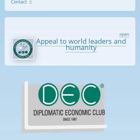
Contact
::
open
Appeal to world leaders and
humanity