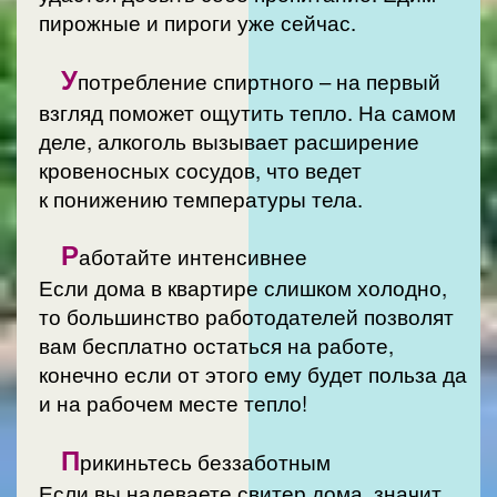
пирожные и пироги уже сейчас.
У
потребление спиртного – на первый
взгляд поможет ощутить тепло. На самом
деле, алкоголь вызывает расширение
кровеносных сосудов, что ведет
к понижению температуры тела.
Р
аботайте интенсивнее
Если дома в квартире слишком холодно,
то большинство работодателей позволят
вам бесплатно остаться на работе,
конечно если от этого ему будет польза да
и на рабочем месте тепло!
П
рикиньтесь беззаботным
Если вы надеваете свитер дома, значит,