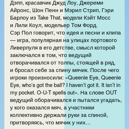
Дэпп, красавчик Джуд Лоу, Джереми
Айронс, Шон Пенн и Мэрил Стрип, Гэри
Барлоу из Take That, модели Кэйт Мосс
и Лили Коул, модельер Том Форд.
Сэр Пол говорит, что идея и песни и клипа
— игра, популярная на улицах портового
Ливерпуля в его детстве, смысл которой
заключался в том, что ведущий
отворачивался от толпы, стоящей в ряд,
и бросал себе за спину мячик. После чего
игроки произносили: «Queenie Eye, Queenie
Eye, who’s got the ball? I haven’t got it. It isn’t in
my pocket. O-U-T spells out». На слове OUT
ведущий оборачивался и пытался угадать,
у кого оказался мяч, а участники
коллективно держали руки за спиной,
притворяясь, что мячик у них…