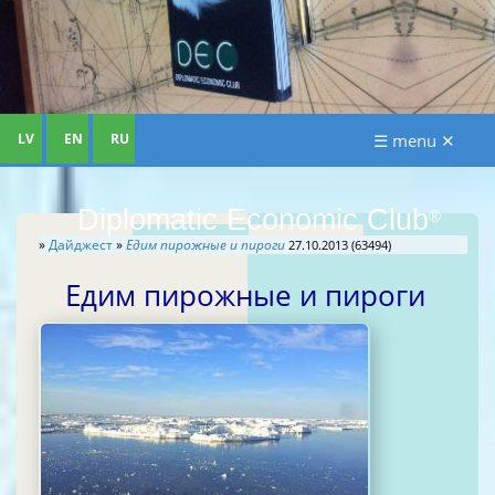
LV
EN
RU
☰ menu ✕
Diplomatic Economic Club
®
»
Дайджест
»
Едим пирожные и пироги
27.10.2013 (63494)
Едим пирожные и пироги